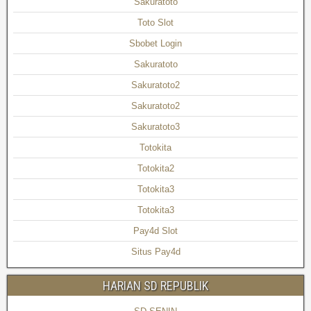
Sakuratoto
Toto Slot
Sbobet Login
Sakuratoto
Sakuratoto2
Sakuratoto2
Sakuratoto3
Totokita
Totokita2
Totokita3
Totokita3
Pay4d Slot
Situs Pay4d
HARIAN SD REPUBLIK