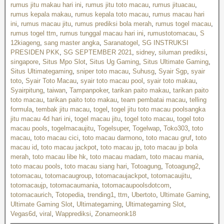
rumus jitu makau hari ini
,
rumus jitu toto macau
,
rumus jituacau
,
rumus kepala makau
,
rumus kepala toto macau
,
rumus macau hari
ini
,
rumus macau jitu
,
rumus prediksi bola merah
,
rumus togel macau
,
rumus togel ttm
,
rumus tunggal macau hari ini
,
rumustotomacau
,
S
12kiageng
,
sang master angka
,
Saranatogel
,
SG INSTRUKSI
PRESIDEN PKK
,
SG SEPTEMBER 2021
,
sidney
,
siluman prediksi
,
singapore
,
Situs Mpo Slot
,
Situs Ug Gaming
,
Situs Ultimate Gaming
,
Situs Ultimategaming
,
sniper toto macau
,
Suhusg
,
Syair Sgp
,
syair
toto
,
Syair Toto Macau
,
syair toto macau pool
,
syair toto makau
,
Syairpitung
,
taiwan
,
Tampanpoker
,
tarikan paito makau
,
tarikan paito
toto macau
,
tarikan paito toto makau
,
team pembatai macau
,
telling
formula
,
tembak jitu macau
,
togel
,
togel jitu toto macau poolsangka
jitu macau 4d hari ini
,
togel macau jitu
,
togel toto macau
,
togel toto
macau pools
,
togelmacaujitu
,
Togelsuper
,
Togelwap
,
Toko303
,
toto
macau
,
toto macau cici
,
toto macau darmono
,
toto macau gruf
,
toto
macau id
,
toto macau jackpot
,
toto macau jp
,
toto macau jp bola
merah
,
toto macau libe hk
,
toto macau madam
,
toto macau mania
,
toto macau pools
,
toto macau siang hari
,
Totoagung
,
Totoagung2
,
totomacau
,
totomacaugroup
,
totomacaujackpot
,
totomacaujitu
,
totomacaujp
,
totomacaumania
,
totomacaupoolsdotcom
,
totomacaurich
,
Totopedia
,
trending1
,
ttm
,
Ubertoto
,
Ultimate Gaming
,
Ultimate Gaming Slot
,
Ultimategaming
,
Ultimategaming Slot
,
Vegas6d
,
viral
,
Wapprediksi
,
Zonameonk18