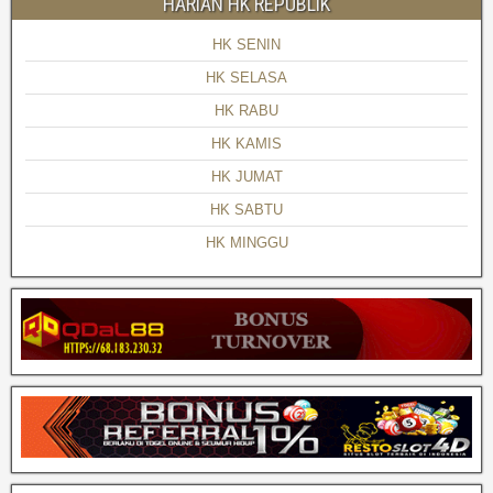
HARIAN HK REPUBLIK
HK SENIN
HK SELASA
HK RABU
HK KAMIS
HK JUMAT
HK SABTU
HK MINGGU