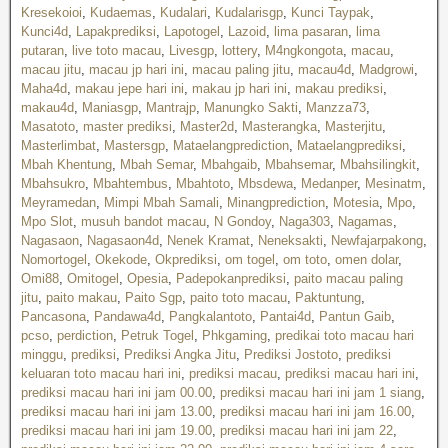
Kresekoioi
,
Kudaemas
,
Kudalari
,
Kudalarisgp
,
Kunci Taypak
,
Kunci4d
,
Lapakprediksi
,
Lapotogel
,
Lazoid
,
lima pasaran
,
lima
putaran
,
live toto macau
,
Livesgp
,
lottery
,
M4ngkongota
,
macau
,
macau jitu
,
macau jp hari ini
,
macau paling jitu
,
macau4d
,
Madgrowi
,
Maha4d
,
makau jepe hari ini
,
makau jp hari ini
,
makau prediksi
,
makau4d
,
Maniasgp
,
Mantrajp
,
Manungko Sakti
,
Manzza73
,
Masatoto
,
master prediksi
,
Master2d
,
Masterangka
,
Masterjitu
,
Masterlimbat
,
Mastersgp
,
Mataelangprediction
,
Mataelangprediksi
,
Mbah Khentung
,
Mbah Semar
,
Mbahgaib
,
Mbahsemar
,
Mbahsilingkit
,
Mbahsukro
,
Mbahtembus
,
Mbahtoto
,
Mbsdewa
,
Medanper
,
Mesinatm
,
Meyramedan
,
Mimpi Mbah Samali
,
Minangprediction
,
Motesia
,
Mpo
,
Mpo Slot
,
musuh bandot macau
,
N Gondoy
,
Naga303
,
Nagamas
,
Nagasaon
,
Nagasaon4d
,
Nenek Kramat
,
Neneksakti
,
Newfajarpakong
,
Nomortogel
,
Okekode
,
Okprediksi
,
om togel
,
om toto
,
omen dolar
,
Omi88
,
Omitogel
,
Opesia
,
Padepokanprediksi
,
paito macau paling
jitu
,
paito makau
,
Paito Sgp
,
paito toto macau
,
Paktuntung
,
Pancasona
,
Pandawa4d
,
Pangkalantoto
,
Pantai4d
,
Pantun Gaib
,
pcso
,
perdiction
,
Petruk Togel
,
Phkgaming
,
predikai toto macau hari
minggu
,
prediksi
,
Prediksi Angka Jitu
,
Prediksi Jostoto
,
prediksi
keluaran toto macau hari ini
,
prediksi macau
,
prediksi macau hari ini
,
prediksi macau hari ini jam 00.00
,
prediksi macau hari ini jam 1 siang
,
prediksi macau hari ini jam 13.00
,
prediksi macau hari ini jam 16.00
,
prediksi macau hari ini jam 19.00
,
prediksi macau hari ini jam 22
,