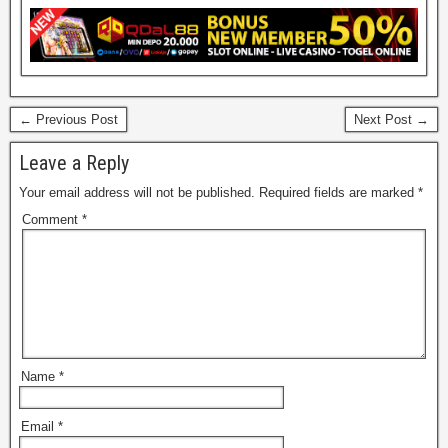
← Previous Post
Next Post →
Leave a Reply
Your email address will not be published.
Required fields are marked
*
Comment
*
Name
*
Email
*