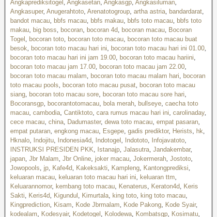
Angkaprediksitogel
,
Angkasetan
,
Angkasgp
,
Angkasiluman
,
Angkasuper
,
Anugerahtoto
,
Arenatotogroup
,
artha astria
,
bandardarat
,
bandot macau
,
bbfs macau
,
bbfs makau
,
bbfs toto macau
,
bbfs toto
makau
,
big boss
,
bocoran
,
bocoran 4d
,
bocoran macau
,
Bocoran
Togel
,
bocoran toto
,
bocoran toto macau
,
bocoran toto macau buat
besok
,
bocoran toto macau hari ini
,
bocoran toto macau hari ini 01.00
,
bocoran toto macau hari ini jam 19.00
,
bocoran toto macau hariini
,
bocoran toto macau jam 17.00
,
bocoran toto macau jam 22.00
,
bocoran toto macau malam
,
bocoran toto macau malam hari
,
bocoran
toto macau pools
,
bocoran toto macau pusat
,
bocoran toto macau
siang
,
bocoran toto macau sore
,
bocoran toto macau sore hari
,
Bocoransgp
,
bocorantotomacau
,
bola merah
,
bullseye
,
caecha toto
macau
,
cambodia
,
Cantiktoto
,
cara rumus macau hari ini
,
carolinaday
,
cece macau
,
china
,
Dadumaster
,
dewa toto macau
,
empat pasaran
,
empat putaran
,
engkong macau
,
Esgepe
,
gadis prediktor
,
Herists
,
hk
,
Hknalo
,
Indojitu
,
Indonesia4d
,
Indotogel
,
Indototo
,
Infojavatoto
,
INSTRUKSI PRESIDEN PKK
,
Istanajp
,
Jalasutra
,
Jandakembar
,
japan
,
Jbr Malam
,
Jbr Online
,
joker macau
,
Jokermerah
,
Jostoto
,
Jowopools
,
jp
,
Kafe4d
,
Kakeksakti
,
Kampleng
,
Kantongprediksi
,
keluaran macau
,
keluaran toto macau hari ini
,
keluaran ttm
,
Keluarannomor
,
kembang toto macau
,
Kenaterus
,
Keraton4d
,
Keris
Sakti
,
Keris4d
,
Kigundul
,
Kimurtala
,
king toto
,
king toto macau
,
Kingprediction
,
Kisam
,
Kode Jbrmalam
,
Kode Pakong
,
Kode Syair
,
kodealam
,
Kodesyair
,
Kodetogel
,
Kolodewa
,
Kombatsgp
,
Kosimatu
,