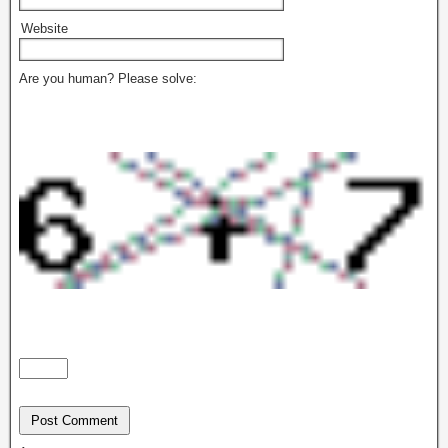
Website
Are you human? Please solve: