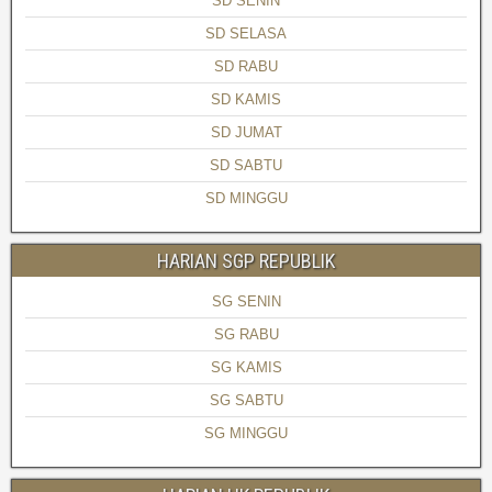
SD SENIN
SD SELASA
SD RABU
SD KAMIS
SD JUMAT
SD SABTU
SD MINGGU
HARIAN SGP REPUBLIK
SG SENIN
SG RABU
SG KAMIS
SG SABTU
SG MINGGU