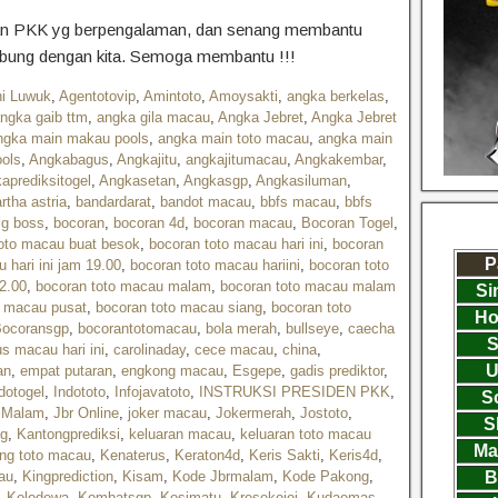
n PKK yg berpengalaman, dan senang membantu
ung dengan kita. Semoga membantu !!!
i Luwuk
,
Agentotovip
,
Amintoto
,
Amoysakti
,
angka berkelas
,
ngka gaib ttm
,
angka gila macau
,
Angka Jebret
,
Angka Jebret
ngka main makau pools
,
angka main toto macau
,
angka main
ols
,
Angkabagus
,
Angkajitu
,
angkajitumacau
,
Angkakembar
,
aprediksitogel
,
Angkasetan
,
Angkasgp
,
Angkasiluman
,
artha astria
,
bandardarat
,
bandot macau
,
bbfs macau
,
bbfs
ig boss
,
bocoran
,
bocoran 4d
,
bocoran macau
,
Bocoran Togel
,
oto macau buat besok
,
bocoran toto macau hari ini
,
bocoran
 hari ini jam 19.00
,
bocoran toto macau hariini
,
bocoran toto
2.00
,
bocoran toto macau malam
,
bocoran toto macau malam
o macau pusat
,
bocoran toto macau siang
,
bocoran toto
ocoransgp
,
bocorantotomacau
,
bola merah
,
bullseye
,
caecha
s macau hari ini
,
carolinaday
,
cece macau
,
china
,
an
,
empat putaran
,
engkong macau
,
Esgepe
,
gadis prediktor
,
dotogel
,
Indototo
,
Infojavatoto
,
INSTRUKSI PRESIDEN PKK
,
 Malam
,
Jbr Online
,
joker macau
,
Jokermerah
,
Jostoto
,
g
,
Kantongprediksi
,
keluaran macau
,
keluaran toto macau
ng toto macau
,
Kenaterus
,
Keraton4d
,
Keris Sakti
,
Keris4d
,
au
,
Kingprediction
,
Kisam
,
Kode Jbrmalam
,
Kode Pakong
,
,
Kolodewa
,
Kombatsgp
,
Kosimatu
,
Kresekoioi
,
Kudaemas
,