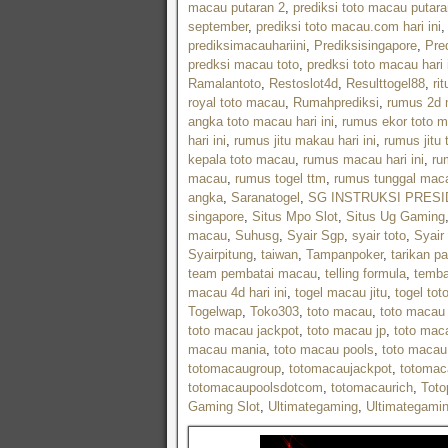
macau putaran 2
,
prediksi toto macau putara
september
,
prediksi toto macau.com hari ini
prediksimacauhariini
,
Prediksisingapore
,
Pre
predksi macau toto
,
predksi toto macau hari 
Ramalantoto
,
Restoslot4d
,
Resulttogel88
,
ri
royal toto macau
,
Rumahprediksi
,
rumus 2d m
angka toto macau hari ini
,
rumus ekor toto 
hari ini
,
rumus jitu makau hari ini
,
rumus jitu
kepala toto macau
,
rumus macau hari ini
,
ru
macau
,
rumus togel ttm
,
rumus tunggal macau
angka
,
Saranatogel
,
SG INSTRUKSI PRES
singapore
,
Situs Mpo Slot
,
Situs Ug Gaming
macau
,
Suhusg
,
Syair Sgp
,
syair toto
,
Syair
Syairpitung
,
taiwan
,
Tampanpoker
,
tarikan p
team pembatai macau
,
telling formula
,
temba
macau 4d hari ini
,
togel macau jitu
,
togel to
Togelwap
,
Toko303
,
toto macau
,
toto macau 
toto macau jackpot
,
toto macau jp
,
toto mac
macau mania
,
toto macau pools
,
toto macau 
totomacaugroup
,
totomacaujackpot
,
totomaca
totomacaupoolsdotcom
,
totomacaurich
,
Toto
Gaming Slot
,
Ultimategaming
,
Ultimategamin