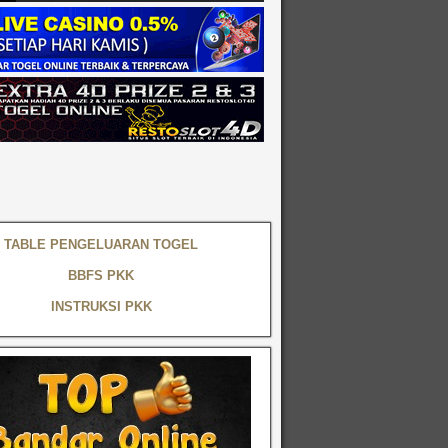
TABLE PENGELUARAN TOGEL
BBFS PKK
INSTRUKSI PKK