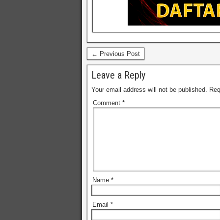
← Previous Post
Leave a Reply
Your email address will not be published.
Req
Comment
*
Name
*
Email
*