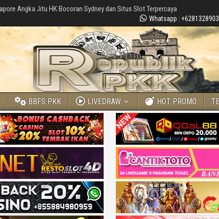
apore Angka Jitu HK Bocoran Sydney dan Situs Slot Terpercaya
Whatsapp : +628132890
BBFS PKK
LIVEDRAW
HOT PROMO
T