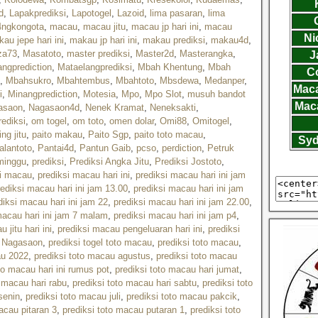
d
,
Lapakprediksi
,
Lapotogel
,
Lazoid
,
lima pasaran
,
lima
ngkongota
,
macau
,
macau jitu
,
macau jp hari ini
,
macau
au jepe hari ini
,
makau jp hari ini
,
makau prediksi
,
makau4d
,
za73
,
Masatoto
,
master prediksi
,
Master2d
,
Masterangka
,
ngprediction
,
Mataelangprediksi
,
Mbah Khentung
,
Mbah
,
Mbahsukro
,
Mbahtembus
,
Mbahtoto
,
Mbsdewa
,
Medanper
,
i
,
Minangprediction
,
Motesia
,
Mpo
,
Mpo Slot
,
musuh bandot
asaon
,
Nagasaon4d
,
Nenek Kramat
,
Neneksakti
,
ediksi
,
om togel
,
om toto
,
omen dolar
,
Omi88
,
Omitogel
,
ng jitu
,
paito makau
,
Paito Sgp
,
paito toto macau
,
alantoto
,
Pantai4d
,
Pantun Gaib
,
pcso
,
perdiction
,
Petruk
 minggu
,
prediksi
,
Prediksi Angka Jitu
,
Prediksi Jostoto
,
si macau
,
prediksi macau hari ini
,
prediksi macau hari ini jam
rediksi macau hari ini jam 13.00
,
prediksi macau hari ini jam
diksi macau hari ini jam 22
,
prediksi macau hari ini jam 22.00
,
macau hari ini jam 7 malam
,
prediksi macau hari ini jam p4
,
 jitu hari ini
,
prediksi macau pengeluaran hari ini
,
prediksi
i Nagasaon
,
prediksi togel toto macau
,
prediksi toto macau
,
au 2022
,
prediksi toto macau agustus
,
prediksi toto macau
to macau hari ini rumus pot
,
prediksi toto macau hari jumat
,
o macau hari rabu
,
prediksi toto macau hari sabtu
,
prediksi toto
senin
,
prediksi toto macau juli
,
prediksi toto macau pakcik
,
acau pitaran 3
,
prediksi toto macau putaran 1
,
prediksi toto