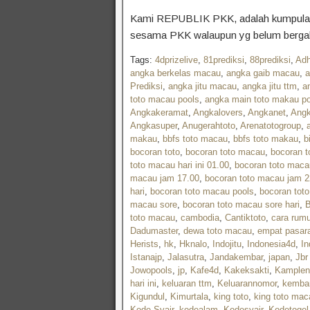
Kami REPUBLIK PKK, adalah kumpula
sesama PKK walaupun yg belum bergab
Tags:
4dprizelive
,
81prediksi
,
88prediksi
,
Adh
angka berkelas macau
,
angka gaib macau
,
a
Prediksi
,
angka jitu macau
,
angka jitu ttm
,
a
toto macau pools
,
angka main toto makau po
Angkakeramat
,
Angkalovers
,
Angkanet
,
Angk
Angkasuper
,
Anugerahtoto
,
Arenatotogroup
,
makau
,
bbfs toto macau
,
bbfs toto makau
,
b
bocoran toto
,
bocoran toto macau
,
bocoran t
toto macau hari ini 01.00
,
bocoran toto macau
macau jam 17.00
,
bocoran toto macau jam 2
hari
,
bocoran toto macau pools
,
bocoran tot
macau sore
,
bocoran toto macau sore hari
,
B
toto macau
,
cambodia
,
Cantiktoto
,
cara rumu
Dadumaster
,
dewa toto macau
,
empat pasar
Herists
,
hk
,
Hknalo
,
Indojitu
,
Indonesia4d
,
In
Istanajp
,
Jalasutra
,
Jandakembar
,
japan
,
Jbr
Jowopools
,
jp
,
Kafe4d
,
Kakeksakti
,
Kamplen
hari ini
,
keluaran ttm
,
Keluarannomor
,
kemba
Kigundul
,
Kimurtala
,
king toto
,
king toto mac
Kode Syair
,
kodealam
,
Kodesyair
,
Kodetogel