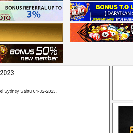
 2023
l Sydney Sabtu 04-02-2023,