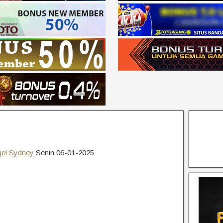
gel
Sydney
Senin 06-01
-2025