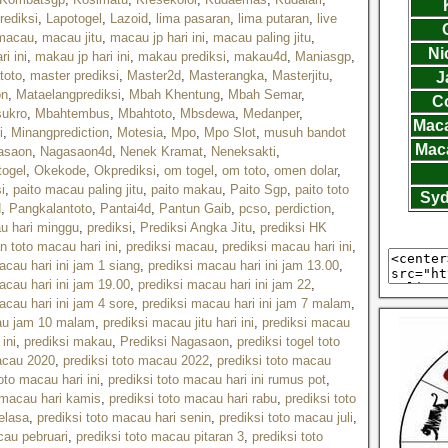
rediksi
,
Lapotogel
,
Lazoid
,
lima pasaran
,
lima putaran
,
live
macau
,
macau jitu
,
macau jp hari ini
,
macau paling jitu
,
i ini
,
makau jp hari ini
,
makau prediksi
,
makau4d
,
Maniasgp
,
toto
,
master prediksi
,
Master2d
,
Masterangka
,
Masterjitu
,
on
,
Mataelangprediksi
,
Mbah Khentung
,
Mbah Semar
,
ukro
,
Mbahtembus
,
Mbahtoto
,
Mbsdewa
,
Medanper
,
i
,
Minangprediction
,
Motesia
,
Mpo
,
Mpo Slot
,
musuh bandot
asaon
,
Nagasaon4d
,
Nenek Kramat
,
Neneksakti
,
ogel
,
Okekode
,
Okprediksi
,
om togel
,
om toto
,
omen dolar
,
i
,
paito macau paling jitu
,
paito makau
,
Paito Sgp
,
paito toto
d
,
Pangkalantoto
,
Pantai4d
,
Pantun Gaib
,
pcso
,
perdiction
,
au hari minggu
,
prediksi
,
Prediksi Angka Jitu
,
prediksi HK
n toto macau hari ini
,
prediksi macau
,
prediksi macau hari ini
,
acau hari ini jam 1 siang
,
prediksi macau hari ini jam 13.00
,
acau hari ini jam 19.00
,
prediksi macau hari ini jam 22
,
acau hari ini jam 4 sore
,
prediksi macau hari ini jam 7 malam
,
au jam 10 malam
,
prediksi macau jitu hari ini
,
prediksi macau
ini
,
prediksi makau
,
Prediksi Nagasaon
,
prediksi togel toto
macau 2020
,
prediksi toto macau 2022
,
prediksi toto macau
oto macau hari ini
,
prediksi toto macau hari ini rumus pot
,
o macau hari kamis
,
prediksi toto macau hari rabu
,
prediksi toto
elasa
,
prediksi toto macau hari senin
,
prediksi toto macau juli
,
cau pebruari
,
prediksi toto macau pitaran 3
,
prediksi toto