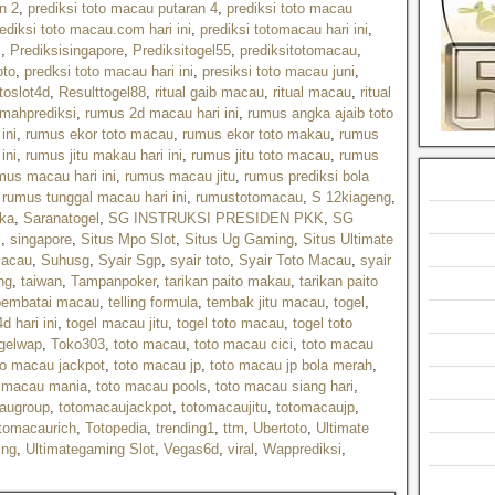
n 2
,
prediksi toto macau putaran 4
,
prediksi toto macau
ediksi toto macau.com hari ini
,
prediksi totomacau hari ini
,
i
,
Prediksisingapore
,
Prediksitogel55
,
prediksitotomacau
,
oto
,
predksi toto macau hari ini
,
presiksi toto macau juni
,
toslot4d
,
Resulttogel88
,
ritual gaib macau
,
ritual macau
,
ritual
mahprediksi
,
rumus 2d macau hari ini
,
rumus angka ajaib toto
ini
,
rumus ekor toto macau
,
rumus ekor toto makau
,
rumus
ini
,
rumus jitu makau hari ini
,
rumus jitu toto macau
,
rumus
mus macau hari ini
,
rumus macau jitu
,
rumus prediksi bola
,
rumus tunggal macau hari ini
,
rumustotomacau
,
S 12kiageng
,
ka
,
Saranatogel
,
SG INSTRUKSI PRESIDEN PKK
,
SG
i
,
singapore
,
Situs Mpo Slot
,
Situs Ug Gaming
,
Situs Ultimate
macau
,
Suhusg
,
Syair Sgp
,
syair toto
,
Syair Toto Macau
,
syair
ng
,
taiwan
,
Tampanpoker
,
tarikan paito makau
,
tarikan paito
pembatai macau
,
telling formula
,
tembak jitu macau
,
togel
,
d hari ini
,
togel macau jitu
,
togel toto macau
,
togel toto
gelwap
,
Toko303
,
toto macau
,
toto macau cici
,
toto macau
to macau jackpot
,
toto macau jp
,
toto macau jp bola merah
,
o macau mania
,
toto macau pools
,
toto macau siang hari
,
augroup
,
totomacaujackpot
,
totomacaujitu
,
totomacaujp
,
tomacaurich
,
Totopedia
,
trending1
,
ttm
,
Ubertoto
,
Ultimate
ing
,
Ultimategaming Slot
,
Vegas6d
,
viral
,
Wapprediksi
,