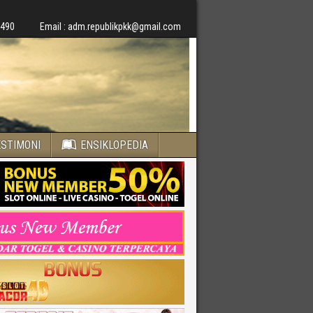
3490
Email : adm.republikpkk@gmail.com
ESTIMONI
ENSIKLOPEDIA