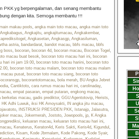
n PKK yg berpengalaman, dan senang membantu
ung dengan kita. Semoga membantu !!!
main makau pools
,
angka main toto macau
,
angka main toto
Angkabagus
,
Angkajitu
,
angkajitumacau
,
Angkakembar
,
aprediksitogel
,
Angkasetan
,
Angkasgp
,
Angkasiluman
,
artha astria
,
bandardarat
,
bandot macau
,
bbfs macau
,
bbfs
ig boss
,
bocoran
,
bocoran 4d
,
bocoran macau
,
Bocoran Togel
,
oto macau buat besok
,
bocoran toto macau hari ini
,
bocoran
 hari ini jam 19.00
,
bocoran toto macau hariini
,
bocoran toto
2.00
,
bocoran toto macau malam
,
bocoran toto macau malam
o macau pusat
,
bocoran toto macau siang
,
bocoran toto
ocoransgp
,
bocorantotomacau
,
bola merah
,
BU Angka Jebret
odia
,
Cantiktoto
,
cara rumus macau hari ini
,
carolinaday
,
 macau
,
empat pasaran
,
empat putaran
,
engkong macau
,
 berkelas macau
,
gadis prediktor
,
GGU Agentotovip
,
Herists
,
i HK Adhi Luwuk
,
iksi HK Amoysakti
,
IN angka jitu macau
,
fojavatoto
,
INSTRUKSI PRESIDEN PKK
,
Istanajp
,
Jalasutra
,
joker macau
,
Jokermerah
,
Jostoto
,
Jowopools
,
jp
,
K Angka
ongprediksi
,
keluaran macau
,
keluaran toto macau hari ini
,
 macau
,
Kenaterus
,
Keraton4d
,
Keris Sakti
,
Keris4d
,
Kigundul
,
ediction
,
Kisam
,
Kode Jbrmalam
,
Kode Pakong
,
Kode Syair
,
Kombatsgp
,
Kosimatu
,
Kresekoioi
,
Kudaemas
,
Kudalari
,