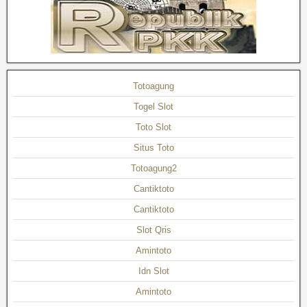
Totoagung
Togel Slot
Toto Slot
Situs Toto
Totoagung2
Cantiktoto
Cantiktoto
Slot Qris
Amintoto
Idn Slot
Amintoto