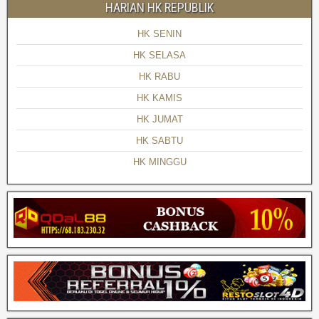
HARIAN HK REPUBLIK
HK SENIN
HK SELASA
HK RABU
HK KAMIS
HK JUMAT
HK SABTU
HK MINGGU