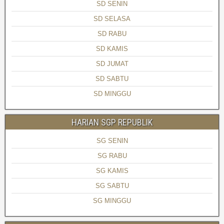
SD SENIN
SD SELASA
SD RABU
SD KAMIS
SD JUMAT
SD SABTU
SD MINGGU
HARIAN SGP REPUBLIK
SG SENIN
SG RABU
SG KAMIS
SG SABTU
SG MINGGU