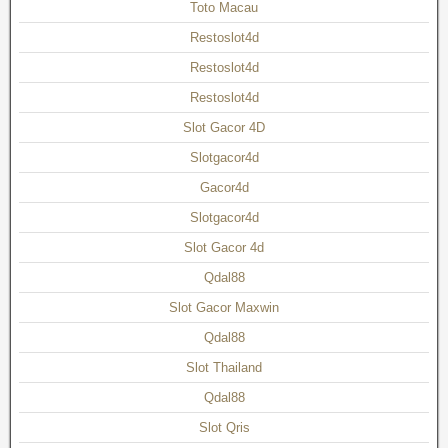
Toto Macau
Restoslot4d
Restoslot4d
Restoslot4d
Slot Gacor 4D
Slotgacor4d
Gacor4d
Slotgacor4d
Slot Gacor 4d
Qdal88
Slot Gacor Maxwin
Qdal88
Slot Thailand
Qdal88
Slot Qris