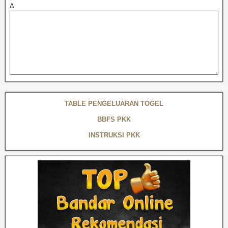
Δ
TABLE PENGELUARAN TOGEL
BBFS PKK
INSTRUKSI PKK