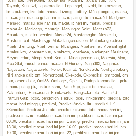
Kosimatu
,
Kresekoioi
,
Kudaemas
,
Kudalari
,
Kudalarisgp
,
Kunci
Taypak
,
Kunci4d
,
Lapakprediksi
,
Lapotogel
,
Lazoid
,
lima pasaran
,
lima putaran
,
live toto macau
,
Livesgp
,
lottery
,
M4ngkongota
,
macau
,
macau jitu
,
macau jp hari ini
,
macau paling jitu
,
macau4d
,
Madgrowi
,
Maha4d
,
makau jepe hari ini
,
makau jp hari ini
,
makau prediksi
,
makau4d
,
Maniasgp
,
Mantrajp
,
Manungko Sakti
,
Manzza73
,
Masatoto
,
master prediksi
,
Master2d
,
Masterangka
,
Masterjitu
,
Masterlimbat
,
Mastersgp
,
Mataelangprediction
,
Mataelangprediksi
,
Mbah Khentung
,
Mbah Semar
,
Mbahgaib
,
Mbahsemar
,
Mbahsilingkit
,
Mbahsukro
,
Mbahtembus
,
Mbahtoto
,
Mbsdewa
,
Medanper
,
Mesinatm
,
Meyramedan
,
Mimpi Mbah Samali
,
Minangprediction
,
Motesia
,
Mpo
,
Mpo Slot
,
musuh bandot macau
,
N Gondoy
,
Naga303
,
Nagamas
,
Nagasaon
,
Nagasaon4d
,
Nenek Kramat
,
Neneksakti
,
Newfajarpakong
,
NIN angka gaib ttm
,
Nomortogel
,
Okekode
,
Okprediksi
,
om togel
,
om
toto
,
omen dolar
,
Omi88
,
Omitogel
,
Opesia
,
Padepokanprediksi
,
paito
macau paling jitu
,
paito makau
,
Paito Sgp
,
paito toto macau
,
Paktuntung
,
Pancasona
,
Pandawa4d
,
Pangkalantoto
,
Pantai4d
,
Pantun Gaib
,
pcso
,
perdiction
,
Petruk Togel
,
Phkgaming
,
predikai toto
macau hari minggu
,
prediksi
,
Prediksi Angka Jitu
,
prediksi HK
88prediksi
,
Prediksi Jostoto
,
prediksi keluaran toto macau hari ini
,
prediksi macau
,
prediksi macau hari ini
,
prediksi macau hari ini jam
00.00
,
prediksi macau hari ini jam 1 siang
,
prediksi macau hari ini jam
13.00
,
prediksi macau hari ini jam 16.00
,
prediksi macau hari ini jam
19.00
,
prediksi macau hari ini jam 22
,
prediksi macau hari ini jam