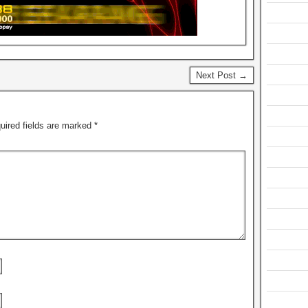
Next Post →
uired fields are marked
*