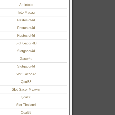
Amintoto
Toto Macau
Restoslot4d
Restoslot4d
Restoslot4d
Slot Gacor 4D
Slotgacor4d
Gacor4d
Slotgacor4d
Slot Gacor 4d
Qdal88
Slot Gacor Maxwin
Qdal88
Slot Thailand
Qdal88