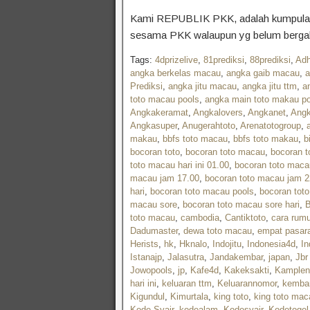
Kami REPUBLIK PKK, adalah kumpula
sesama PKK walaupun yg belum bergab
Tags:
4dprizelive
,
81prediksi
,
88prediksi
,
Adh
angka berkelas macau
,
angka gaib macau
,
a
Prediksi
,
angka jitu macau
,
angka jitu ttm
,
a
toto macau pools
,
angka main toto makau po
Angkakeramat
,
Angkalovers
,
Angkanet
,
Angk
Angkasuper
,
Anugerahtoto
,
Arenatotogroup
,
makau
,
bbfs toto macau
,
bbfs toto makau
,
b
bocoran toto
,
bocoran toto macau
,
bocoran t
toto macau hari ini 01.00
,
bocoran toto macau
macau jam 17.00
,
bocoran toto macau jam 2
hari
,
bocoran toto macau pools
,
bocoran tot
macau sore
,
bocoran toto macau sore hari
,
B
toto macau
,
cambodia
,
Cantiktoto
,
cara rumu
Dadumaster
,
dewa toto macau
,
empat pasar
Herists
,
hk
,
Hknalo
,
Indojitu
,
Indonesia4d
,
In
Istanajp
,
Jalasutra
,
Jandakembar
,
japan
,
Jbr
Jowopools
,
jp
,
Kafe4d
,
Kakeksakti
,
Kamplen
hari ini
,
keluaran ttm
,
Keluarannomor
,
kemba
Kigundul
,
Kimurtala
,
king toto
,
king toto mac
Kode Syair
,
kodealam
,
Kodesyair
,
Kodetogel