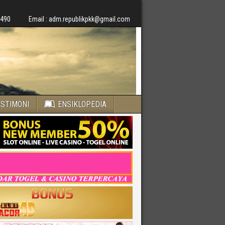
3490
Email : adm.republikpkk@gmail.com
ESTIMONI
ENSIKLOPEDIA