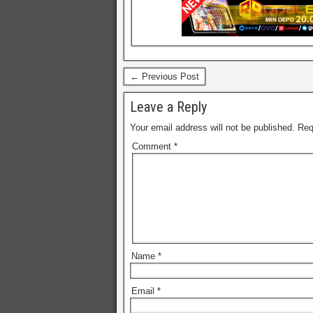
← Previous Post
Leave a Reply
Your email address will not be published.
Req
Comment
*
Name
*
Email
*