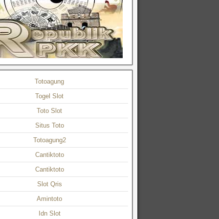
Totoagung
Togel Slot
Toto Slot
Situs Toto
Totoagung2
Cantiktoto
Cantiktoto
Slot Qris
Amintoto
Idn Slot