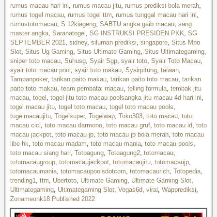
rumus macau hari ini
,
rumus macau jitu
,
rumus prediksi bola merah
,
rumus togel macau
,
rumus togel ttm
,
rumus tunggal macau hari ini
,
rumustotomacau
,
S 12kiageng
,
SABTU angka gaib macau
,
sang
master angka
,
Saranatogel
,
SG INSTRUKSI PRESIDEN PKK
,
SG
SEPTEMBER 2021
,
sidney
,
siluman prediksi
,
singapore
,
Situs Mpo
Slot
,
Situs Ug Gaming
,
Situs Ultimate Gaming
,
Situs Ultimategaming
,
sniper toto macau
,
Suhusg
,
Syair Sgp
,
syair toto
,
Syair Toto Macau
,
syair toto macau pool
,
syair toto makau
,
Syairpitung
,
taiwan
,
Tampanpoker
,
tarikan paito makau
,
tarikan paito toto macau
,
tarikan
paito toto makau
,
team pembatai macau
,
telling formula
,
tembak jitu
macau
,
togel
,
togel jitu toto macau poolsangka jitu macau 4d hari ini
,
togel macau jitu
,
togel toto macau
,
togel toto macau pools
,
togelmacaujitu
,
Togelsuper
,
Togelwap
,
Toko303
,
toto macau
,
toto
macau cici
,
toto macau darmono
,
toto macau gruf
,
toto macau id
,
toto
macau jackpot
,
toto macau jp
,
toto macau jp bola merah
,
toto macau
libe hk
,
toto macau madam
,
toto macau mania
,
toto macau pools
,
toto macau siang hari
,
Totoagung
,
Totoagung2
,
totomacau
,
totomacaugroup
,
totomacaujackpot
,
totomacaujitu
,
totomacaujp
,
totomacaumania
,
totomacaupoolsdotcom
,
totomacaurich
,
Totopedia
,
trending1
,
ttm
,
Ubertoto
,
Ultimate Gaming
,
Ultimate Gaming Slot
,
Ultimategaming
,
Ultimategaming Slot
,
Vegas6d
,
viral
,
Wapprediksi
,
Zonameonk18 Published 2022