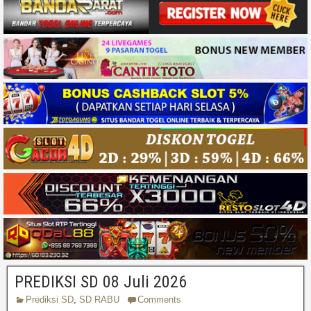
PREDIKSI SD 08 Juli 2026
Prediksi SD
,
SD RABU
Comments