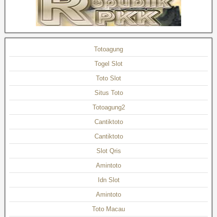
Totoagung
Togel Slot
Toto Slot
Situs Toto
Totoagung2
Cantiktoto
Cantiktoto
Slot Qris
Amintoto
Idn Slot
Amintoto
Toto Macau