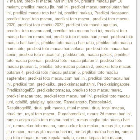
7 malam
,
prediksi macau hari ini jam p4
,
prediksi macau jam 10
malam
,
prediksi macau jitu hari ini
,
prediksi macau pengeluaran hari
ini
,
prediksi macau toto hari ini
,
prediksi makau
,
Prediksi Nagasaon
,
prediksi togel toto macau
,
prediksi toto macau
,
prediksi toto macau
2020
,
prediksi toto macau 2022
,
prediksi toto macau agustus
,
prediksi toto macau april
,
prediksi toto macau hari ini
,
prediksi toto
macau hari ini rumus pot
,
prediksi toto macau hari jumat
,
prediksi toto
macau hari kamis
,
prediksi toto macau hari rabu
,
prediksi toto macau
hari sabtu
,
prediksi toto macau hari selasa
,
prediksi toto macau hari
senin
,
prediksi toto macau juli
,
prediksi toto macau pakcik
,
prediksi
toto macau pebruari
,
prediksi toto macau pitaran 3
,
prediksi toto
macau putaran 1
,
prediksi toto macau putaran 2
,
prediksi toto macau
putaran 4
,
prediksi toto macau putaran 5
,
prediksi toto macau
september
,
prediksi toto macau.com hari ini
,
prediksi totomacau hari
ini
,
prediksi ttm
,
prediksiku
,
prediksimacauhariini
,
Prediksisingapore
,
Prediksitogel55
,
prediksitotomacau
,
predikso toto macau maret
,
predksi macau toto
,
predksi toto macau hari ini
,
presiksi toto macau
juni
,
qdal88
,
qdalplay
,
qdaltoto
,
Ramalantoto
,
Restoslot4d
,
Resulttogel88
,
ritual gaib macau
,
ritual macau
,
ritual togel macau
,
ritual ttm
,
royal toto macau
,
Rumahprediksi
,
rumus 2d macau hari ini
,
rumus angka ajaib toto macau hari ini
,
rumus angka toto macau hari
ini
,
rumus ekor toto macau
,
rumus ekor toto makau
,
rumus jitu
,
rumus
jitu macau
,
rumus jitu macau hari ini
,
rumus jitu makau hari ini
,
rumus
jitu toto macau
,
rumus kepala makau
,
rumus kepala toto macau
,