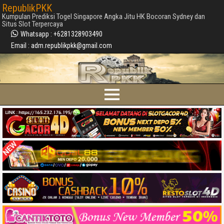
RepublikPKK
Kumpulan Prediksi Togel Singapore Angka Jitu HK Bocoran Sydney dan
Situs Slot Terpercaya
Whatsapp : +6281328903490
Email : adm.republikpkk@gmail.com