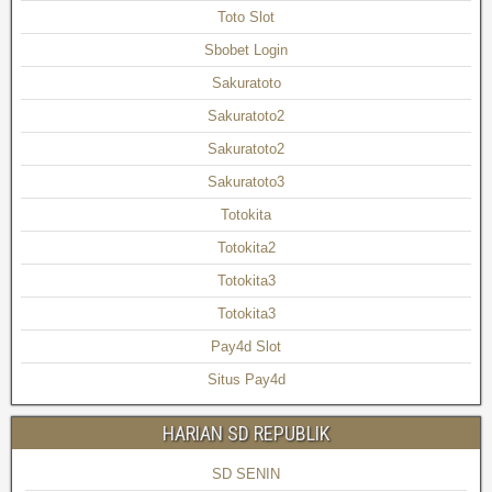
Toto Slot
Sbobet Login
Sakuratoto
Sakuratoto2
Sakuratoto2
Sakuratoto3
Totokita
Totokita2
Totokita3
Totokita3
Pay4d Slot
Situs Pay4d
HARIAN SD REPUBLIK
SD SENIN