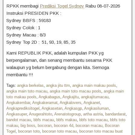
RPKK membagi
Prediksi Togel
Sydney
Rabu 08-07-2026
Instruksi PRESIDEN PKK :
Sydney BBFS : 59183
Sydney Colok : 1
Sydney Macau : 8/3
Sydney Top 2D : 51, 93, 19, 85, 35
Kami REPUBLIK PKK, adalah kumpulan PKK yg
berpengalaman, dan senang membantu sesama PKK
walaupun yg belum bergabung dengan kita. Semoga
membantu !!!
Tags:
angka berkelas
,
angka jitu ttm
,
angka main makau pools
,
angka main toto macau
,
angka main toto macau pools
,
angka main
toto makau pools
,
Angkabagus
,
Angkajitu
,
angkajitumacau
,
Angkakembar
,
Angkakeramat
,
Angkalovers
,
Angkanet
,
Angkaprediksitogel
,
Angkasetan
,
Angkasgp
,
Angkasiluman
,
Angkasuper
,
Anugerahtoto
,
Arenatotogroup
,
artha astria
,
bandardarat
,
bandot macau
,
bbfs macau
,
bbfs makau
,
bbfs toto macau
,
bbfs toto
makau
,
big boss
,
bocoran
,
bocoran 4d
,
bocoran macau
,
Bocoran
Togel
,
bocoran toto
,
bocoran toto macau
,
bocoran toto macau buat