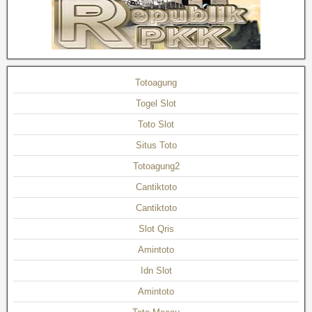
Totoagung
Togel Slot
Toto Slot
Situs Toto
Totoagung2
Cantiktoto
Cantiktoto
Slot Qris
Amintoto
Idn Slot
Amintoto