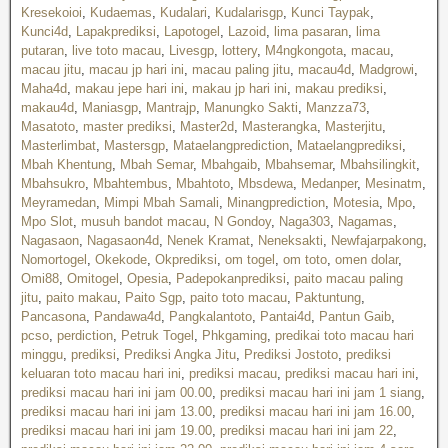
Kresekoioi
,
Kudaemas
,
Kudalari
,
Kudalarisgp
,
Kunci Taypak
,
Kunci4d
,
Lapakprediksi
,
Lapotogel
,
Lazoid
,
lima pasaran
,
lima
putaran
,
live toto macau
,
Livesgp
,
lottery
,
M4ngkongota
,
macau
,
macau jitu
,
macau jp hari ini
,
macau paling jitu
,
macau4d
,
Madgrowi
,
Maha4d
,
makau jepe hari ini
,
makau jp hari ini
,
makau prediksi
,
makau4d
,
Maniasgp
,
Mantrajp
,
Manungko Sakti
,
Manzza73
,
Masatoto
,
master prediksi
,
Master2d
,
Masterangka
,
Masterjitu
,
Masterlimbat
,
Mastersgp
,
Mataelangprediction
,
Mataelangprediksi
,
Mbah Khentung
,
Mbah Semar
,
Mbahgaib
,
Mbahsemar
,
Mbahsilingkit
,
Mbahsukro
,
Mbahtembus
,
Mbahtoto
,
Mbsdewa
,
Medanper
,
Mesinatm
,
Meyramedan
,
Mimpi Mbah Samali
,
Minangprediction
,
Motesia
,
Mpo
,
Mpo Slot
,
musuh bandot macau
,
N Gondoy
,
Naga303
,
Nagamas
,
Nagasaon
,
Nagasaon4d
,
Nenek Kramat
,
Neneksakti
,
Newfajarpakong
,
Nomortogel
,
Okekode
,
Okprediksi
,
om togel
,
om toto
,
omen dolar
,
Omi88
,
Omitogel
,
Opesia
,
Padepokanprediksi
,
paito macau paling
jitu
,
paito makau
,
Paito Sgp
,
paito toto macau
,
Paktuntung
,
Pancasona
,
Pandawa4d
,
Pangkalantoto
,
Pantai4d
,
Pantun Gaib
,
pcso
,
perdiction
,
Petruk Togel
,
Phkgaming
,
predikai toto macau hari
minggu
,
prediksi
,
Prediksi Angka Jitu
,
Prediksi Jostoto
,
prediksi
keluaran toto macau hari ini
,
prediksi macau
,
prediksi macau hari ini
,
prediksi macau hari ini jam 00.00
,
prediksi macau hari ini jam 1 siang
,
prediksi macau hari ini jam 13.00
,
prediksi macau hari ini jam 16.00
,
prediksi macau hari ini jam 19.00
,
prediksi macau hari ini jam 22
,