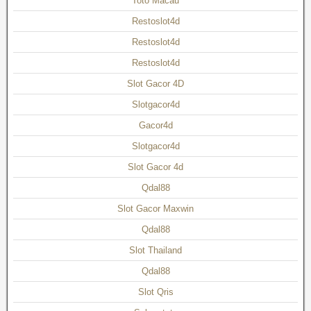
Toto Macau
Restoslot4d
Restoslot4d
Restoslot4d
Slot Gacor 4D
Slotgacor4d
Gacor4d
Slotgacor4d
Slot Gacor 4d
Qdal88
Slot Gacor Maxwin
Qdal88
Slot Thailand
Qdal88
Slot Qris