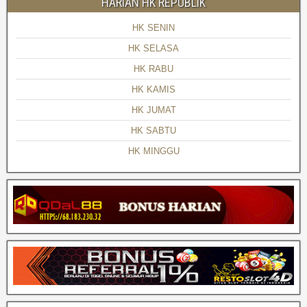
HARIAN HK REPUBLIK
HK SENIN
HK SELASA
HK RABU
HK KAMIS
HK JUMAT
HK SABTU
HK MINGGU