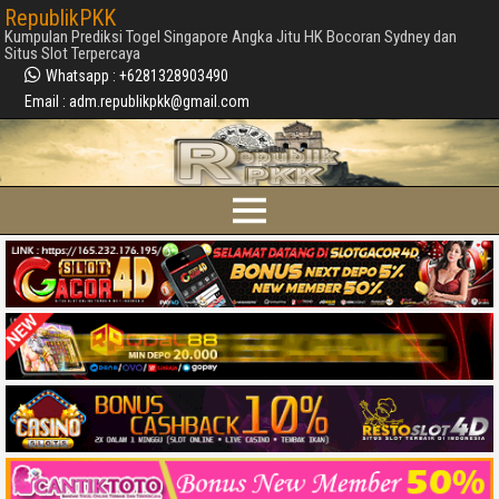
RepublikPKK
Kumpulan Prediksi Togel Singapore Angka Jitu HK Bocoran Sydney dan
Situs Slot Terpercaya
Whatsapp : +6281328903490
Email : adm.republikpkk@gmail.com