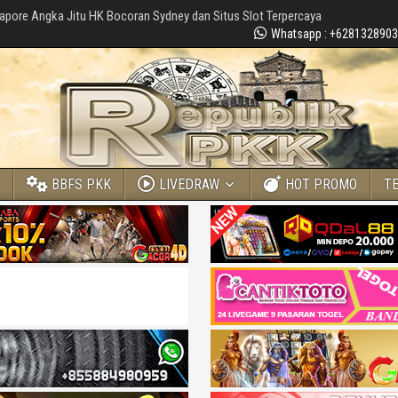
apore Angka Jitu HK Bocoran Sydney dan Situs Slot Terpercaya
Whatsapp : +628132890
BBFS PKK
LIVEDRAW
HOT PROMO
T