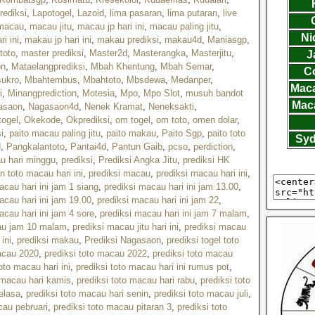
rediksi
,
Lapotogel
,
Lazoid
,
lima pasaran
,
lima putaran
,
live
macau
,
macau jitu
,
macau jp hari ini
,
macau paling jitu
,
i ini
,
makau jp hari ini
,
makau prediksi
,
makau4d
,
Maniasgp
,
toto
,
master prediksi
,
Master2d
,
Masterangka
,
Masterjitu
,
on
,
Mataelangprediksi
,
Mbah Khentung
,
Mbah Semar
,
ukro
,
Mbahtembus
,
Mbahtoto
,
Mbsdewa
,
Medanper
,
i
,
Minangprediction
,
Motesia
,
Mpo
,
Mpo Slot
,
musuh bandot
asaon
,
Nagasaon4d
,
Nenek Kramat
,
Neneksakti
,
ogel
,
Okekode
,
Okprediksi
,
om togel
,
om toto
,
omen dolar
,
i
,
paito macau paling jitu
,
paito makau
,
Paito Sgp
,
paito toto
d
,
Pangkalantoto
,
Pantai4d
,
Pantun Gaib
,
pcso
,
perdiction
,
au hari minggu
,
prediksi
,
Prediksi Angka Jitu
,
prediksi HK
n toto macau hari ini
,
prediksi macau
,
prediksi macau hari ini
,
acau hari ini jam 1 siang
,
prediksi macau hari ini jam 13.00
,
acau hari ini jam 19.00
,
prediksi macau hari ini jam 22
,
acau hari ini jam 4 sore
,
prediksi macau hari ini jam 7 malam
,
au jam 10 malam
,
prediksi macau jitu hari ini
,
prediksi macau
ini
,
prediksi makau
,
Prediksi Nagasaon
,
prediksi togel toto
macau 2020
,
prediksi toto macau 2022
,
prediksi toto macau
oto macau hari ini
,
prediksi toto macau hari ini rumus pot
,
o macau hari kamis
,
prediksi toto macau hari rabu
,
prediksi toto
elasa
,
prediksi toto macau hari senin
,
prediksi toto macau juli
,
cau pebruari
,
prediksi toto macau pitaran 3
,
prediksi toto