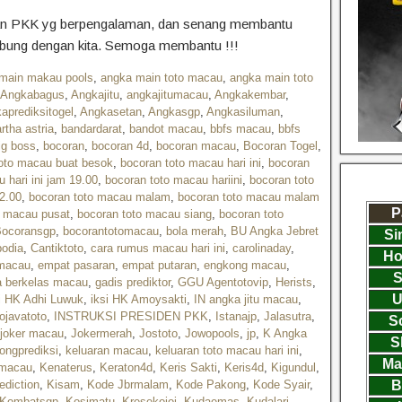
n PKK yg berpengalaman, dan senang membantu
ung dengan kita. Semoga membantu !!!
main makau pools
,
angka main toto macau
,
angka main toto
Angkabagus
,
Angkajitu
,
angkajitumacau
,
Angkakembar
,
aprediksitogel
,
Angkasetan
,
Angkasgp
,
Angkasiluman
,
artha astria
,
bandardarat
,
bandot macau
,
bbfs macau
,
bbfs
ig boss
,
bocoran
,
bocoran 4d
,
bocoran macau
,
Bocoran Togel
,
oto macau buat besok
,
bocoran toto macau hari ini
,
bocoran
 hari ini jam 19.00
,
bocoran toto macau hariini
,
bocoran toto
2.00
,
bocoran toto macau malam
,
bocoran toto macau malam
o macau pusat
,
bocoran toto macau siang
,
bocoran toto
ocoransgp
,
bocorantotomacau
,
bola merah
,
BU Angka Jebret
odia
,
Cantiktoto
,
cara rumus macau hari ini
,
carolinaday
,
 macau
,
empat pasaran
,
empat putaran
,
engkong macau
,
 berkelas macau
,
gadis prediktor
,
GGU Agentotovip
,
Herists
,
i HK Adhi Luwuk
,
iksi HK Amoysakti
,
IN angka jitu macau
,
fojavatoto
,
INSTRUKSI PRESIDEN PKK
,
Istanajp
,
Jalasutra
,
joker macau
,
Jokermerah
,
Jostoto
,
Jowopools
,
jp
,
K Angka
ongprediksi
,
keluaran macau
,
keluaran toto macau hari ini
,
 macau
,
Kenaterus
,
Keraton4d
,
Keris Sakti
,
Keris4d
,
Kigundul
,
ediction
,
Kisam
,
Kode Jbrmalam
,
Kode Pakong
,
Kode Syair
,
Kombatsgp
,
Kosimatu
,
Kresekoioi
,
Kudaemas
,
Kudalari
,