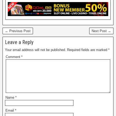
← Previous Post
Next Post →
Leave a Reply
Your email address will not be published.
Required fields are marked
*
Comment
*
Name
*
Email
*