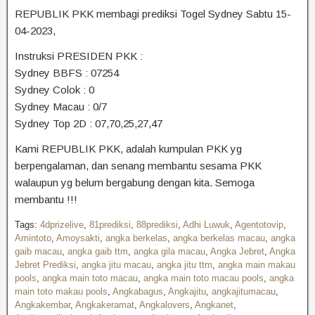
REPUBLIK PKK membagi prediksi Togel
Sydney Sabtu 15
-
04-2023,
Instruksi PRESIDEN PKK :
Sydney
BBFS : 07254
Sydney
Colok : 0
Sydney
Macau : 0/7
Sydney
Top 2D : 07,70,25,27,47
Kami REPUBLIK PKK, adalah kumpulan PKK yg
berpengalaman, dan senang membantu sesama PKK
walaupun yg belum bergabung dengan kita. Semoga
membantu !!!
Tags:
4dprizelive
,
81prediksi
,
88prediksi
,
Adhi Luwuk
,
Agentotovip
,
Amintoto
,
Amoysakti
,
angka berkelas
,
angka berkelas macau
,
angka
gaib macau
,
angka gaib ttm
,
angka gila macau
,
Angka Jebret
,
Angka
Jebret Prediksi
,
angka jitu macau
,
angka jitu ttm
,
angka main makau
pools
,
angka main toto macau
,
angka main toto macau pools
,
angka
main toto makau pools
,
Angkabagus
,
Angkajitu
,
angkajitumacau
,
Angkakembar
,
Angkakeramat
,
Angkalovers
,
Angkanet
,