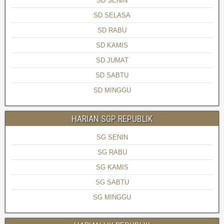
SD SENIN
SD SELASA
SD RABU
SD KAMIS
SD JUMAT
SD SABTU
SD MINGGU
HARIAN SGP REPUBLIK
SG SENIN
SG RABU
SG KAMIS
SG SABTU
SG MINGGU