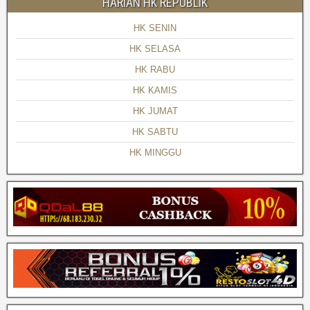
HARIAN HK REPUBLIK
HK SENIN
HK SELASA
HK RABU
HK KAMIS
HK JUMAT
HK SABTU
HK MINGGU