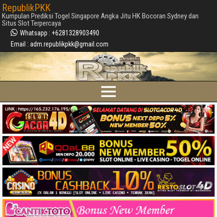
RepublikPKK
Kumpulan Prediksi Togel Singapore Angka Jitu HK Bocoran Sydney dan
Situs Slot Terpercaya
Whatsapp : +6281328903490
Email : adm.republikpkk@gmail.com