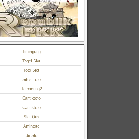
Totoagung
Togel Slot
Toto Slot
Situs Toto
Totoagung2
Cantiktoto
Cantiktoto
Slot Qris
Amintoto
Idn Slot