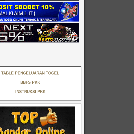
TABLE PENGELUARAN TOGEL
BBFS PKK
INSTRUKSI PKK