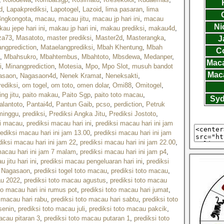
d
,
Lapakprediksi
,
Lapotogel
,
Lazoid
,
lima pasaran
,
lima
ngkongota
,
macau
,
macau jitu
,
macau jp hari ini
,
macau
au jepe hari ini
,
makau jp hari ini
,
makau prediksi
,
makau4d
,
za73
,
Masatoto
,
master prediksi
,
Master2d
,
Masterangka
,
ngprediction
,
Mataelangprediksi
,
Mbah Khentung
,
Mbah
,
Mbahsukro
,
Mbahtembus
,
Mbahtoto
,
Mbsdewa
,
Medanper
,
i
,
Minangprediction
,
Motesia
,
Mpo
,
Mpo Slot
,
musuh bandot
asaon
,
Nagasaon4d
,
Nenek Kramat
,
Neneksakti
,
ediksi
,
om togel
,
om toto
,
omen dolar
,
Omi88
,
Omitogel
,
ng jitu
,
paito makau
,
Paito Sgp
,
paito toto macau
,
alantoto
,
Pantai4d
,
Pantun Gaib
,
pcso
,
perdiction
,
Petruk
 minggu
,
prediksi
,
Prediksi Angka Jitu
,
Prediksi Jostoto
,
si macau
,
prediksi macau hari ini
,
prediksi macau hari ini jam
rediksi macau hari ini jam 13.00
,
prediksi macau hari ini jam
diksi macau hari ini jam 22
,
prediksi macau hari ini jam 22.00
,
macau hari ini jam 7 malam
,
prediksi macau hari ini jam p4
,
 jitu hari ini
,
prediksi macau pengeluaran hari ini
,
prediksi
i Nagasaon
,
prediksi togel toto macau
,
prediksi toto macau
,
au 2022
,
prediksi toto macau agustus
,
prediksi toto macau
to macau hari ini rumus pot
,
prediksi toto macau hari jumat
,
o macau hari rabu
,
prediksi toto macau hari sabtu
,
prediksi toto
senin
,
prediksi toto macau juli
,
prediksi toto macau pakcik
,
acau pitaran 3
,
prediksi toto macau putaran 1
,
prediksi toto