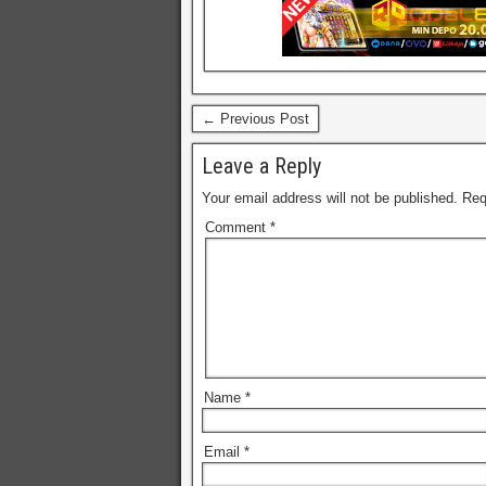
← Previous Post
Leave a Reply
Your email address will not be published.
Req
Comment
*
Name
*
Email
*