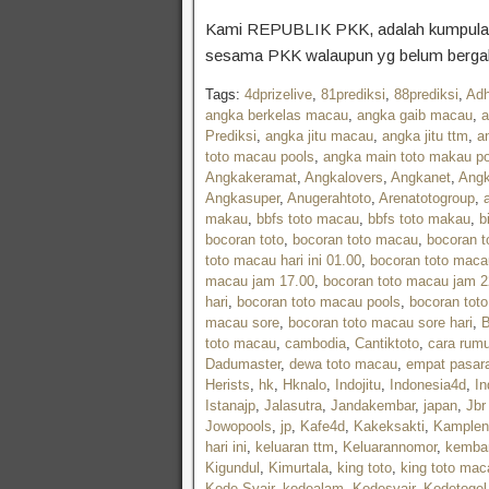
Kami REPUBLIK PKK, adalah kumpula
sesama PKK walaupun yg belum bergab
Tags:
4dprizelive
,
81prediksi
,
88prediksi
,
Adh
angka berkelas macau
,
angka gaib macau
,
a
Prediksi
,
angka jitu macau
,
angka jitu ttm
,
a
toto macau pools
,
angka main toto makau po
Angkakeramat
,
Angkalovers
,
Angkanet
,
Angk
Angkasuper
,
Anugerahtoto
,
Arenatotogroup
,
makau
,
bbfs toto macau
,
bbfs toto makau
,
b
bocoran toto
,
bocoran toto macau
,
bocoran t
toto macau hari ini 01.00
,
bocoran toto macau
macau jam 17.00
,
bocoran toto macau jam 2
hari
,
bocoran toto macau pools
,
bocoran tot
macau sore
,
bocoran toto macau sore hari
,
B
toto macau
,
cambodia
,
Cantiktoto
,
cara rumu
Dadumaster
,
dewa toto macau
,
empat pasar
Herists
,
hk
,
Hknalo
,
Indojitu
,
Indonesia4d
,
In
Istanajp
,
Jalasutra
,
Jandakembar
,
japan
,
Jbr
Jowopools
,
jp
,
Kafe4d
,
Kakeksakti
,
Kamplen
hari ini
,
keluaran ttm
,
Keluarannomor
,
kemba
Kigundul
,
Kimurtala
,
king toto
,
king toto mac
Kode Syair
,
kodealam
,
Kodesyair
,
Kodetogel