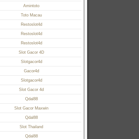
Amintoto
Toto Macau
Restoslot4d
Restoslot4d
Restoslot4d
Slot Gacor 4D
Slotgacor4d
Gacor4d
Slotgacor4d
Slot Gacor 4d
Qdal88
Slot Gacor Maxwin
Qdal88
Slot Thailand
Qdal88