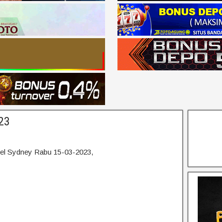
23
el
Sydney Rabu 15
-03-2023,