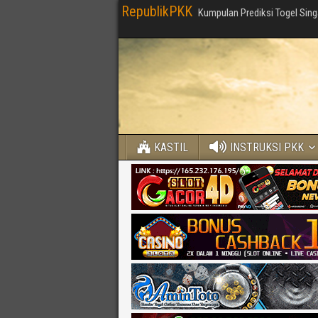
RepublikPKK
Kumpulan Prediksi Togel Sing
KASTIL
INSTRUKSI PKK