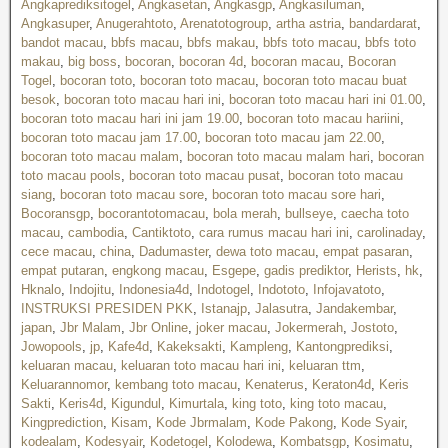
Angkaprediksitogel
,
Angkasetan
,
Angkasgp
,
Angkasiluman
,
Angkasuper
,
Anugerahtoto
,
Arenatotogroup
,
artha astria
,
bandardarat
,
bandot macau
,
bbfs macau
,
bbfs makau
,
bbfs toto macau
,
bbfs toto
makau
,
big boss
,
bocoran
,
bocoran 4d
,
bocoran macau
,
Bocoran
Togel
,
bocoran toto
,
bocoran toto macau
,
bocoran toto macau buat
besok
,
bocoran toto macau hari ini
,
bocoran toto macau hari ini 01.00
,
bocoran toto macau hari ini jam 19.00
,
bocoran toto macau hariini
,
bocoran toto macau jam 17.00
,
bocoran toto macau jam 22.00
,
bocoran toto macau malam
,
bocoran toto macau malam hari
,
bocoran
toto macau pools
,
bocoran toto macau pusat
,
bocoran toto macau
siang
,
bocoran toto macau sore
,
bocoran toto macau sore hari
,
Bocoransgp
,
bocorantotomacau
,
bola merah
,
bullseye
,
caecha toto
macau
,
cambodia
,
Cantiktoto
,
cara rumus macau hari ini
,
carolinaday
,
cece macau
,
china
,
Dadumaster
,
dewa toto macau
,
empat pasaran
,
empat putaran
,
engkong macau
,
Esgepe
,
gadis prediktor
,
Herists
,
hk
,
Hknalo
,
Indojitu
,
Indonesia4d
,
Indotogel
,
Indototo
,
Infojavatoto
,
INSTRUKSI PRESIDEN PKK
,
Istanajp
,
Jalasutra
,
Jandakembar
,
japan
,
Jbr Malam
,
Jbr Online
,
joker macau
,
Jokermerah
,
Jostoto
,
Jowopools
,
jp
,
Kafe4d
,
Kakeksakti
,
Kampleng
,
Kantongprediksi
,
keluaran macau
,
keluaran toto macau hari ini
,
keluaran ttm
,
Keluarannomor
,
kembang toto macau
,
Kenaterus
,
Keraton4d
,
Keris
Sakti
,
Keris4d
,
Kigundul
,
Kimurtala
,
king toto
,
king toto macau
,
Kingprediction
,
Kisam
,
Kode Jbrmalam
,
Kode Pakong
,
Kode Syair
,
kodealam
,
Kodesyair
,
Kodetogel
,
Kolodewa
,
Kombatsgp
,
Kosimatu
,