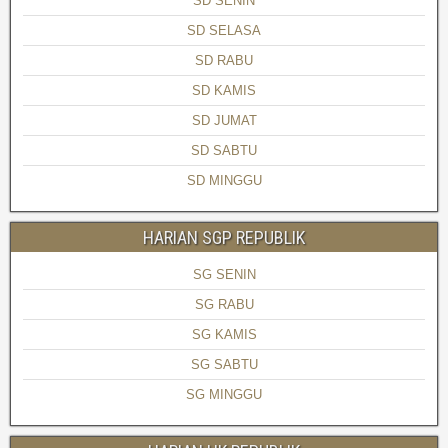
SD SENIN
SD SELASA
SD RABU
SD KAMIS
SD JUMAT
SD SABTU
SD MINGGU
HARIAN SGP REPUBLIK
SG SENIN
SG RABU
SG KAMIS
SG SABTU
SG MINGGU