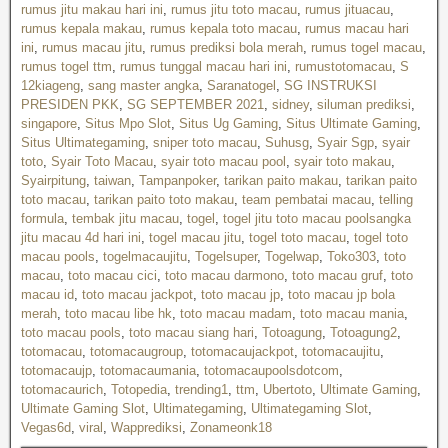
rumus jitu makau hari ini
,
rumus jitu toto macau
,
rumus jituacau
,
rumus kepala makau
,
rumus kepala toto macau
,
rumus macau hari
ini
,
rumus macau jitu
,
rumus prediksi bola merah
,
rumus togel macau
,
rumus togel ttm
,
rumus tunggal macau hari ini
,
rumustotomacau
,
S
12kiageng
,
sang master angka
,
Saranatogel
,
SG INSTRUKSI
PRESIDEN PKK
,
SG SEPTEMBER 2021
,
sidney
,
siluman prediksi
,
singapore
,
Situs Mpo Slot
,
Situs Ug Gaming
,
Situs Ultimate Gaming
,
Situs Ultimategaming
,
sniper toto macau
,
Suhusg
,
Syair Sgp
,
syair
toto
,
Syair Toto Macau
,
syair toto macau pool
,
syair toto makau
,
Syairpitung
,
taiwan
,
Tampanpoker
,
tarikan paito makau
,
tarikan paito
toto macau
,
tarikan paito toto makau
,
team pembatai macau
,
telling
formula
,
tembak jitu macau
,
togel
,
togel jitu toto macau poolsangka
jitu macau 4d hari ini
,
togel macau jitu
,
togel toto macau
,
togel toto
macau pools
,
togelmacaujitu
,
Togelsuper
,
Togelwap
,
Toko303
,
toto
macau
,
toto macau cici
,
toto macau darmono
,
toto macau gruf
,
toto
macau id
,
toto macau jackpot
,
toto macau jp
,
toto macau jp bola
merah
,
toto macau libe hk
,
toto macau madam
,
toto macau mania
,
toto macau pools
,
toto macau siang hari
,
Totoagung
,
Totoagung2
,
totomacau
,
totomacaugroup
,
totomacaujackpot
,
totomacaujitu
,
totomacaujp
,
totomacaumania
,
totomacaupoolsdotcom
,
totomacaurich
,
Totopedia
,
trending1
,
ttm
,
Ubertoto
,
Ultimate Gaming
,
Ultimate Gaming Slot
,
Ultimategaming
,
Ultimategaming Slot
,
Vegas6d
,
viral
,
Wapprediksi
,
Zonameonk18