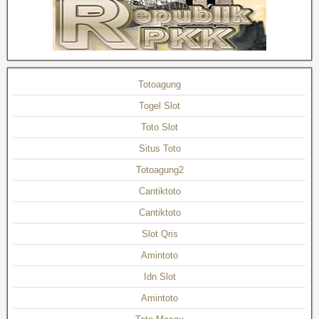
Totoagung
Togel Slot
Toto Slot
Situs Toto
Totoagung2
Cantiktoto
Cantiktoto
Slot Qris
Amintoto
Idn Slot
Amintoto