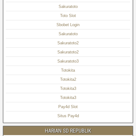
Sakuratoto
Toto Slot
Sbobet Login
Sakuratoto
Sakuratoto2
Sakuratoto2
Sakuratoto3
Totokita
Totokita2
Totokita3
Totokita3
Pay4d Slot
Situs Pay4d
HARIAN SD REPUBLIK