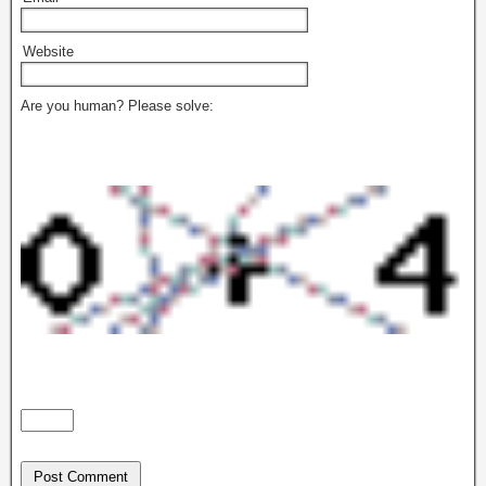
Website
Are you human? Please solve: