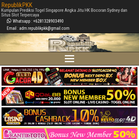
RepublikPKK
Kumpulan Prediksi Togel Singapore Angka Jitu HK Bocoran Sydney dan
Situs Slot Terpercaya
Whatsapp : +6281328903490
Email : adm.republikpkk@gmail.com