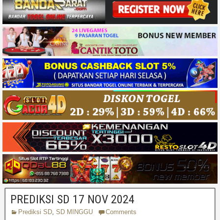
PREDIKSI SD 17 NOV 2024
Prediksi SD
,
SD MINGGU
Comments