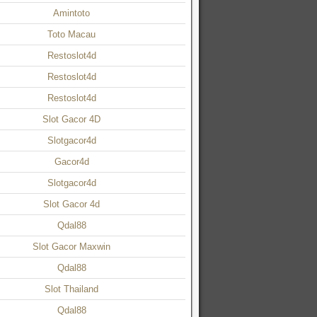
Amintoto
Toto Macau
Restoslot4d
Restoslot4d
Restoslot4d
Slot Gacor 4D
Slotgacor4d
Gacor4d
Slotgacor4d
Slot Gacor 4d
Qdal88
Slot Gacor Maxwin
Qdal88
Slot Thailand
Qdal88