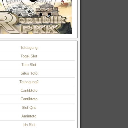
Totoagung
Togel Slot
Toto Slot
Situs Toto
Totoagung2
Cantiktoto
Cantiktoto
Slot Qris
Amintoto
Idn Slot