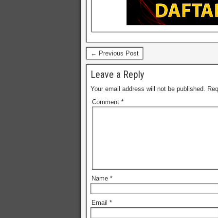
← Previous Post
Leave a Reply
Your email address will not be published.
Req
Comment
*
Name
*
Email
*