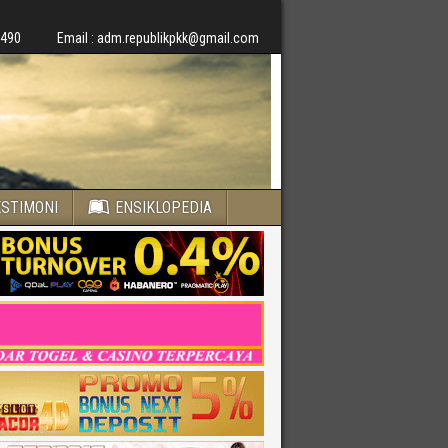
3490
Email : adm.republikpkk@gmail.com
ESTIMONI
ENSIKLOPEDIA