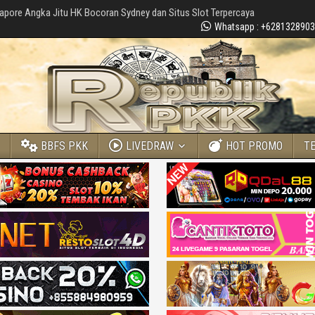
apore Angka Jitu HK Bocoran Sydney dan Situs Slot Terpercaya
Whatsapp : +628132890
BBFS PKK
LIVEDRAW
HOT PROMO
T