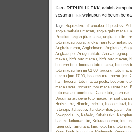
Kami REPUBLIK PKK, adalah kumpula
sesama PKK walaupun yg belum bergab
Tags:
4dprizelive
,
81prediksi
,
88prediksi
,
Adh
angka berkelas macau
,
angka gaib macau
,
a
Prediksi
,
angka jitu macau
,
angka jitu ttm
,
a
toto macau pools
,
angka main toto makau po
Angkakeramat
,
Angkalovers
,
Angkanet
,
Angk
Angkasuper
,
Anugerahtoto
,
Arenatotogroup
,
makau
,
bbfs toto macau
,
bbfs toto makau
,
b
bocoran toto
,
bocoran toto macau
,
bocoran t
toto macau hari ini 01.00
,
bocoran toto macau
macau jam 17.00
,
bocoran toto macau jam 2
hari
,
bocoran toto macau pools
,
bocoran tot
macau sore
,
bocoran toto macau sore hari
,
B
toto macau
,
cambodia
,
Cantiktoto
,
cara rumu
Dadumaster
,
dewa toto macau
,
empat pasar
Herists
,
hk
,
Hknalo
,
Indojitu
,
Indonesia4d
,
In
Istanajp
,
Jalasutra
,
Jandakembar
,
japan
,
Jbr
Jowopools
,
jp
,
Kafe4d
,
Kakeksakti
,
Kamplen
hari ini
,
keluaran ttm
,
Keluarannomor
,
kemba
Kigundul
,
Kimurtala
,
king toto
,
king toto mac
Kode Syair
,
kodealam
,
Kodesyair
,
Kodetogel