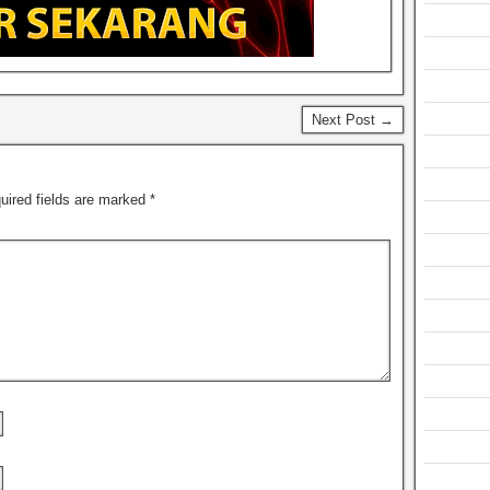
Next Post →
uired fields are marked
*