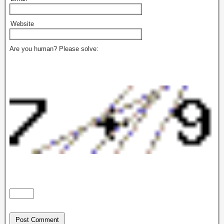
Website
Are you human? Please solve: