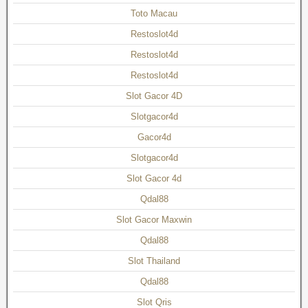
Toto Macau
Restoslot4d
Restoslot4d
Restoslot4d
Slot Gacor 4D
Slotgacor4d
Gacor4d
Slotgacor4d
Slot Gacor 4d
Qdal88
Slot Gacor Maxwin
Qdal88
Slot Thailand
Qdal88
Slot Qris