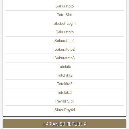
Sakuratoto
Toto Slot
Sbobet Login
Sakuratoto
Sakuratoto2
Sakuratoto2
Sakuratoto3
Totokita
Totokita2
Totokita3
Totokita3
Pay4d Slot
Situs Pay4d
HARIAN SD REPUBLIK