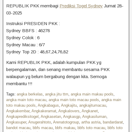
REPUBLIK PKK membagi
Prediksi Togel
Sydney
Jumat 28-
03
-2025
Instruksi PRESIDEN PKK :
Sydney
BBFS : 46278
Sydney
Colok : 6
Sydney
Macau : 6/7
Sydney
Top 2D : 48,67,24,76,82
Kami REPUBLIK PKK, adalah kumpulan PKK yg
berpengalaman, dan senang membantu sesama PKK
walaupun yg belum bergabung dengan kita. Semoga
membantu !!!
Tags:
angka berkelas
,
angka jitu ttm
,
angka main makau pools
,
angka main toto macau
,
angka main toto macau pools
,
angka main
toto makau pools
,
Angkabagus
,
Angkajitu
,
angkajitumacau
,
Angkakembar
,
Angkakeramat
,
Angkalovers
,
Angkanet
,
Angkaprediksitogel
,
Angkasetan
,
Angkasgp
,
Angkasiluman
,
Angkasuper
,
Anugerahtoto
,
Arenatotogroup
,
artha astria
,
bandardarat
,
bandot macau
,
bbfs macau
,
bbfs makau
,
bbfs toto macau
,
bbfs toto