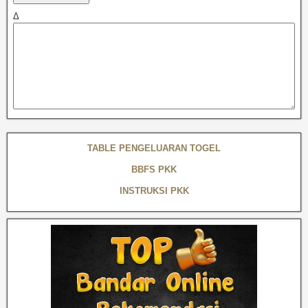
Δ
TABLE PENGELUARAN TOGEL
BBFS PKK
INSTRUKSI PKK