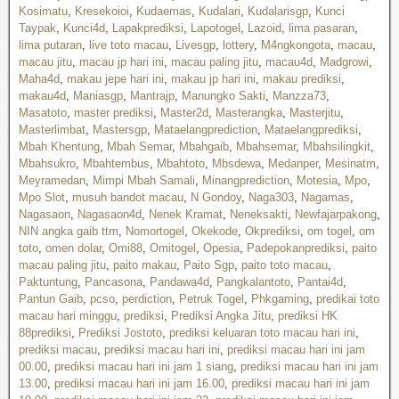
Kosimatu
,
Kresekoioi
,
Kudaemas
,
Kudalari
,
Kudalarisgp
,
Kunci
Taypak
,
Kunci4d
,
Lapakprediksi
,
Lapotogel
,
Lazoid
,
lima pasaran
,
lima putaran
,
live toto macau
,
Livesgp
,
lottery
,
M4ngkongota
,
macau
,
macau jitu
,
macau jp hari ini
,
macau paling jitu
,
macau4d
,
Madgrowi
,
Maha4d
,
makau jepe hari ini
,
makau jp hari ini
,
makau prediksi
,
makau4d
,
Maniasgp
,
Mantrajp
,
Manungko Sakti
,
Manzza73
,
Masatoto
,
master prediksi
,
Master2d
,
Masterangka
,
Masterjitu
,
Masterlimbat
,
Mastersgp
,
Mataelangprediction
,
Mataelangprediksi
,
Mbah Khentung
,
Mbah Semar
,
Mbahgaib
,
Mbahsemar
,
Mbahsilingkit
,
Mbahsukro
,
Mbahtembus
,
Mbahtoto
,
Mbsdewa
,
Medanper
,
Mesinatm
,
Meyramedan
,
Mimpi Mbah Samali
,
Minangprediction
,
Motesia
,
Mpo
,
Mpo Slot
,
musuh bandot macau
,
N Gondoy
,
Naga303
,
Nagamas
,
Nagasaon
,
Nagasaon4d
,
Nenek Kramat
,
Neneksakti
,
Newfajarpakong
,
NIN angka gaib ttm
,
Nomortogel
,
Okekode
,
Okprediksi
,
om togel
,
om
toto
,
omen dolar
,
Omi88
,
Omitogel
,
Opesia
,
Padepokanprediksi
,
paito
macau paling jitu
,
paito makau
,
Paito Sgp
,
paito toto macau
,
Paktuntung
,
Pancasona
,
Pandawa4d
,
Pangkalantoto
,
Pantai4d
,
Pantun Gaib
,
pcso
,
perdiction
,
Petruk Togel
,
Phkgaming
,
predikai toto
macau hari minggu
,
prediksi
,
Prediksi Angka Jitu
,
prediksi HK
88prediksi
,
Prediksi Jostoto
,
prediksi keluaran toto macau hari ini
,
prediksi macau
,
prediksi macau hari ini
,
prediksi macau hari ini jam
00.00
,
prediksi macau hari ini jam 1 siang
,
prediksi macau hari ini jam
13.00
,
prediksi macau hari ini jam 16.00
,
prediksi macau hari ini jam