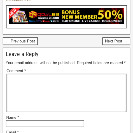
← Previous Post
Next Post →
Leave a Reply
Your email address will not be published.
Required fields are marked
*
Comment
*
Name
*
Email
*