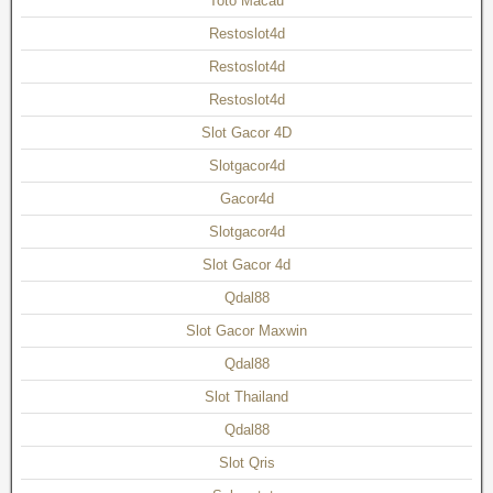
Toto Macau
Restoslot4d
Restoslot4d
Restoslot4d
Slot Gacor 4D
Slotgacor4d
Gacor4d
Slotgacor4d
Slot Gacor 4d
Qdal88
Slot Gacor Maxwin
Qdal88
Slot Thailand
Qdal88
Slot Qris