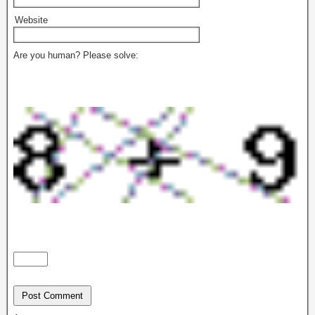
Website
Are you human? Please solve: