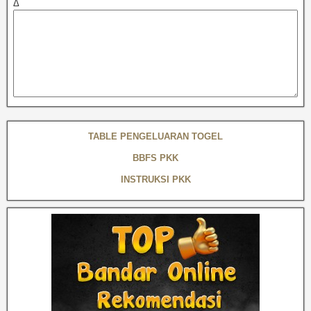
Δ
TABLE PENGELUARAN TOGEL
BBFS PKK
INSTRUKSI PKK