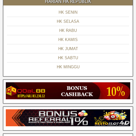
HARIAN HK REPUBLIK
HK SENIN
HK SELASA
HK RABU
HK KAMIS
HK JUMAT
HK SABTU
HK MINGGU