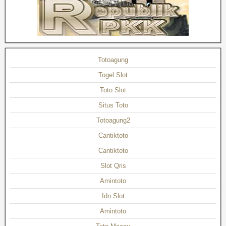
Totoagung
Togel Slot
Toto Slot
Situs Toto
Totoagung2
Cantiktoto
Cantiktoto
Slot Qris
Amintoto
Idn Slot
Amintoto