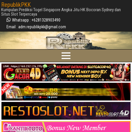
RepublikPKK
Kumpulan Prediksi Togel Singapore Angka Jitu HK Bocoran Sydney dan
Situs Slot Terpercaya
Whatsapp : +6281328903490
Email : adm.republikpkk@gmail.com