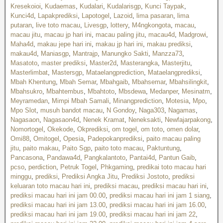
Kresekoioi
,
Kudaemas
,
Kudalari
,
Kudalarisgp
,
Kunci Taypak
,
Kunci4d
,
Lapakprediksi
,
Lapotogel
,
Lazoid
,
lima pasaran
,
lima
putaran
,
live toto macau
,
Livesgp
,
lottery
,
M4ngkongota
,
macau
,
macau jitu
,
macau jp hari ini
,
macau paling jitu
,
macau4d
,
Madgrowi
,
Maha4d
,
makau jepe hari ini
,
makau jp hari ini
,
makau prediksi
,
makau4d
,
Maniasgp
,
Mantrajp
,
Manungko Sakti
,
Manzza73
,
Masatoto
,
master prediksi
,
Master2d
,
Masterangka
,
Masterjitu
,
Masterlimbat
,
Mastersgp
,
Mataelangprediction
,
Mataelangprediksi
,
Mbah Khentung
,
Mbah Semar
,
Mbahgaib
,
Mbahsemar
,
Mbahsilingkit
,
Mbahsukro
,
Mbahtembus
,
Mbahtoto
,
Mbsdewa
,
Medanper
,
Mesinatm
,
Meyramedan
,
Mimpi Mbah Samali
,
Minangprediction
,
Motesia
,
Mpo
,
Mpo Slot
,
musuh bandot macau
,
N Gondoy
,
Naga303
,
Nagamas
,
Nagasaon
,
Nagasaon4d
,
Nenek Kramat
,
Neneksakti
,
Newfajarpakong
,
Nomortogel
,
Okekode
,
Okprediksi
,
om togel
,
om toto
,
omen dolar
,
Omi88
,
Omitogel
,
Opesia
,
Padepokanprediksi
,
paito macau paling
jitu
,
paito makau
,
Paito Sgp
,
paito toto macau
,
Paktuntung
,
Pancasona
,
Pandawa4d
,
Pangkalantoto
,
Pantai4d
,
Pantun Gaib
,
pcso
,
perdiction
,
Petruk Togel
,
Phkgaming
,
predikai toto macau hari
minggu
,
prediksi
,
Prediksi Angka Jitu
,
Prediksi Jostoto
,
prediksi
keluaran toto macau hari ini
,
prediksi macau
,
prediksi macau hari ini
,
prediksi macau hari ini jam 00.00
,
prediksi macau hari ini jam 1 siang
,
prediksi macau hari ini jam 13.00
,
prediksi macau hari ini jam 16.00
,
prediksi macau hari ini jam 19.00
,
prediksi macau hari ini jam 22
,