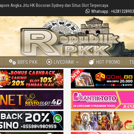
apore Angka Jitu HK Bocoran Sydney dan Situs Slot Terpercaya
Whatsapp : +628132890
BBFS PKK
LIVEDRAW
HOT PROMO
T