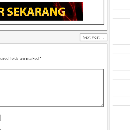
Next Post →
uired fields are marked
*