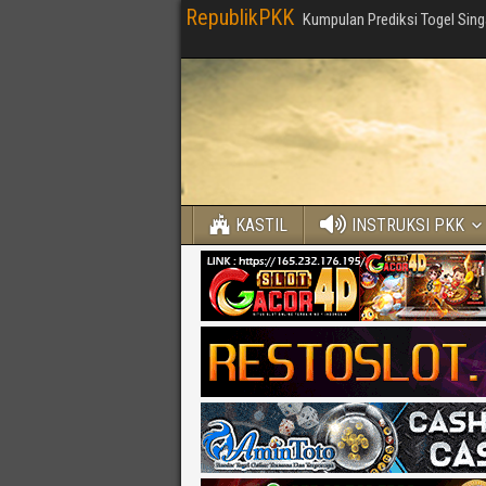
RepublikPKK
Kumpulan Prediksi Togel Sing
KASTIL
INSTRUKSI PKK