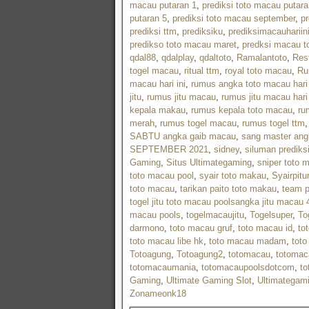
macau putaran 1
,
prediksi toto macau putara
putaran 5
,
prediksi toto macau september
,
pr
prediksi ttm
,
prediksiku
,
prediksimacauhariin
predikso toto macau maret
,
predksi macau t
qdal88
,
qdalplay
,
qdaltoto
,
Ramalantoto
,
Res
togel macau
,
ritual ttm
,
royal toto macau
,
Ru
macau hari ini
,
rumus angka toto macau hari 
jitu
,
rumus jitu macau
,
rumus jitu macau hari 
kepala makau
,
rumus kepala toto macau
,
ru
merah
,
rumus togel macau
,
rumus togel ttm
SABTU angka gaib macau
,
sang master ang
SEPTEMBER 2021
,
sidney
,
siluman prediks
Gaming
,
Situs Ultimategaming
,
sniper toto 
toto macau pool
,
syair toto makau
,
Syairpitu
toto macau
,
tarikan paito toto makau
,
team 
togel jitu toto macau poolsangka jitu macau 4
macau pools
,
togelmacaujitu
,
Togelsuper
,
To
darmono
,
toto macau gruf
,
toto macau id
,
to
toto macau libe hk
,
toto macau madam
,
tot
Totoagung
,
Totoagung2
,
totomacau
,
totomac
totomacaumania
,
totomacaupoolsdotcom
,
to
Gaming
,
Ultimate Gaming Slot
,
Ultimategam
Zonameonk18