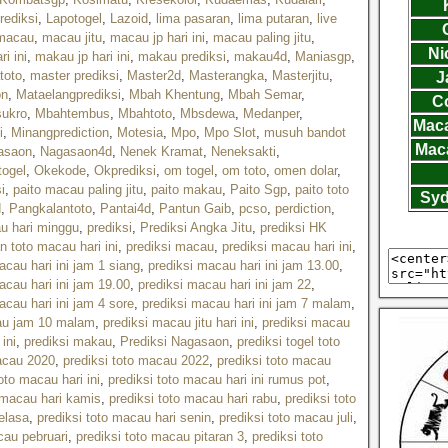
rediksi
,
Lapotogel
,
Lazoid
,
lima pasaran
,
lima putaran
,
live
macau
,
macau jitu
,
macau jp hari ini
,
macau paling jitu
,
i ini
,
makau jp hari ini
,
makau prediksi
,
makau4d
,
Maniasgp
,
toto
,
master prediksi
,
Master2d
,
Masterangka
,
Masterjitu
,
on
,
Mataelangprediksi
,
Mbah Khentung
,
Mbah Semar
,
ukro
,
Mbahtembus
,
Mbahtoto
,
Mbsdewa
,
Medanper
,
i
,
Minangprediction
,
Motesia
,
Mpo
,
Mpo Slot
,
musuh bandot
asaon
,
Nagasaon4d
,
Nenek Kramat
,
Neneksakti
,
ogel
,
Okekode
,
Okprediksi
,
om togel
,
om toto
,
omen dolar
,
i
,
paito macau paling jitu
,
paito makau
,
Paito Sgp
,
paito toto
d
,
Pangkalantoto
,
Pantai4d
,
Pantun Gaib
,
pcso
,
perdiction
,
au hari minggu
,
prediksi
,
Prediksi Angka Jitu
,
prediksi HK
n toto macau hari ini
,
prediksi macau
,
prediksi macau hari ini
,
acau hari ini jam 1 siang
,
prediksi macau hari ini jam 13.00
,
acau hari ini jam 19.00
,
prediksi macau hari ini jam 22
,
acau hari ini jam 4 sore
,
prediksi macau hari ini jam 7 malam
,
au jam 10 malam
,
prediksi macau jitu hari ini
,
prediksi macau
ini
,
prediksi makau
,
Prediksi Nagasaon
,
prediksi togel toto
macau 2020
,
prediksi toto macau 2022
,
prediksi toto macau
oto macau hari ini
,
prediksi toto macau hari ini rumus pot
,
o macau hari kamis
,
prediksi toto macau hari rabu
,
prediksi toto
elasa
,
prediksi toto macau hari senin
,
prediksi toto macau juli
,
cau pebruari
,
prediksi toto macau pitaran 3
,
prediksi toto