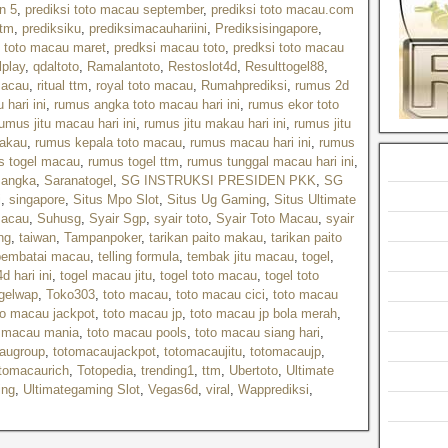
n 5
,
prediksi toto macau september
,
prediksi toto macau.com
ttm
,
prediksiku
,
prediksimacauhariini
,
Prediksisingapore
,
o toto macau maret
,
predksi macau toto
,
predksi toto macau
lplay
,
qdaltoto
,
Ramalantoto
,
Restoslot4d
,
Resulttogel88
,
 macau
,
ritual ttm
,
royal toto macau
,
Rumahprediksi
,
rumus 2d
hari ini
,
rumus angka toto macau hari ini
,
rumus ekor toto
umus jitu macau hari ini
,
rumus jitu makau hari ini
,
rumus jitu
makau
,
rumus kepala toto macau
,
rumus macau hari ini
,
rumus
s togel macau
,
rumus togel ttm
,
rumus tunggal macau hari ini
,
 angka
,
Saranatogel
,
SG INSTRUKSI PRESIDEN PKK
,
SG
i
,
singapore
,
Situs Mpo Slot
,
Situs Ug Gaming
,
Situs Ultimate
macau
,
Suhusg
,
Syair Sgp
,
syair toto
,
Syair Toto Macau
,
syair
ng
,
taiwan
,
Tampanpoker
,
tarikan paito makau
,
tarikan paito
pembatai macau
,
telling formula
,
tembak jitu macau
,
togel
,
d hari ini
,
togel macau jitu
,
togel toto macau
,
togel toto
gelwap
,
Toko303
,
toto macau
,
toto macau cici
,
toto macau
to macau jackpot
,
toto macau jp
,
toto macau jp bola merah
,
o macau mania
,
toto macau pools
,
toto macau siang hari
,
augroup
,
totomacaujackpot
,
totomacaujitu
,
totomacaujp
,
tomacaurich
,
Totopedia
,
trending1
,
ttm
,
Ubertoto
,
Ultimate
ing
,
Ultimategaming Slot
,
Vegas6d
,
viral
,
Wapprediksi
,