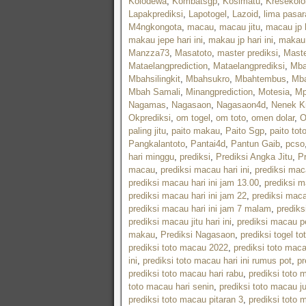
Kolodewa
,
Kombatsgp
,
Kosimatu
,
Kresekoio
Lapakprediksi
,
Lapotogel
,
Lazoid
,
lima pasar
M4ngkongota
,
macau
,
macau jitu
,
macau jp h
makau jepe hari ini
,
makau jp hari ini
,
makau 
Manzza73
,
Masatoto
,
master prediksi
,
Mast
Mataelangprediction
,
Mataelangprediksi
,
Mba
Mbahsilingkit
,
Mbahsukro
,
Mbahtembus
,
Mba
Mbah Samali
,
Minangprediction
,
Motesia
,
M
Nagamas
,
Nagasaon
,
Nagasaon4d
,
Nenek K
Okprediksi
,
om togel
,
om toto
,
omen dolar
,
O
paling jitu
,
paito makau
,
Paito Sgp
,
paito to
Pangkalantoto
,
Pantai4d
,
Pantun Gaib
,
pcso
hari minggu
,
prediksi
,
Prediksi Angka Jitu
,
Pr
macau
,
prediksi macau hari ini
,
prediksi mac
prediksi macau hari ini jam 13.00
,
prediksi m
prediksi macau hari ini jam 22
,
prediksi maca
prediksi macau hari ini jam 7 malam
,
prediks
prediksi macau jitu hari ini
,
prediksi macau pe
makau
,
Prediksi Nagasaon
,
prediksi togel t
prediksi toto macau 2022
,
prediksi toto mac
ini
,
prediksi toto macau hari ini rumus pot
,
pr
prediksi toto macau hari rabu
,
prediksi toto 
toto macau hari senin
,
prediksi toto macau ju
prediksi toto macau pitaran 3
,
prediksi toto 