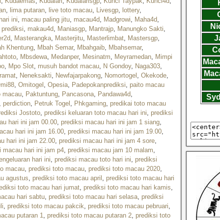
i
,
Kudaemas
,
Kudalari
,
Kudalarisgp
,
Kunci Taypak
,
Kunci4d
,
an
,
lima putaran
,
live toto macau
,
Livesgp
,
lottery
,
ari ini
,
macau paling jitu
,
macau4d
,
Madgrowi
,
Maha4d
,
prediksi
,
makau4d
,
Maniasgp
,
Mantrajp
,
Manungko Sakti
,
er2d
,
Masterangka
,
Masterjitu
,
Masterlimbat
,
Mastersgp
,
h Khentung
,
Mbah Semar
,
Mbahgaib
,
Mbahsemar
,
htoto
,
Mbsdewa
,
Medanper
,
Mesinatm
,
Meyramedan
,
Mimpi
po
,
Mpo Slot
,
musuh bandot macau
,
N Gondoy
,
Naga303
,
ramat
,
Neneksakti
,
Newfajarpakong
,
Nomortogel
,
Okekode
,
mi88
,
Omitogel
,
Opesia
,
Padepokanprediksi
,
paito macau
to macau
,
Paktuntung
,
Pancasona
,
Pandawa4d
,
,
perdiction
,
Petruk Togel
,
Phkgaming
,
predikai toto macau
ediksi Jostoto
,
prediksi keluaran toto macau hari ini
,
prediksi
au hari ini jam 00.00
,
prediksi macau hari ini jam 1 siang
,
acau hari ini jam 16.00
,
prediksi macau hari ini jam 19.00
,
u hari ini jam 22.00
,
prediksi macau hari ini jam 4 sore
,
i macau hari ini jam p4
,
prediksi macau jam 10 malam
,
ngeluaran hari ini
,
prediksi macau toto hari ini
,
prediksi
oto macau
,
prediksi toto macau
,
prediksi toto macau 2020
,
au agustus
,
prediksi toto macau april
,
prediksi toto macau hari
ediksi toto macau hari jumat
,
prediksi toto macau hari kamis
,
macau hari sabtu
,
prediksi toto macau hari selasa
,
prediksi
li
,
prediksi toto macau pakcik
,
prediksi toto macau pebruari
,
macau putaran 1
,
prediksi toto macau putaran 2
,
prediksi toto