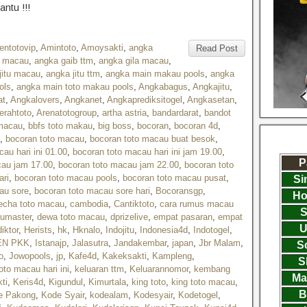
ntu !!!
entotovip
,
Amintoto
,
Amoysakti
,
angka
Read Post
b macau
,
angka gaib ttm
,
angka gila macau
,
jitu macau
,
angka jitu ttm
,
angka main makau pools
,
angka
ols
,
angka main toto makau pools
,
Angkabagus
,
Angkajitu
,
at
,
Angkalovers
,
Angkanet
,
Angkaprediksitogel
,
Angkasetan
,
erahtoto
,
Arenatotogroup
,
artha astria
,
bandardarat
,
bandot
 macau
,
bbfs toto makau
,
big boss
,
bocoran
,
bocoran 4d
,
,
bocoran toto macau
,
bocoran toto macau buat besok
,
au hari ini 01.00
,
bocoran toto macau hari ini jam 19.00
,
cau jam 17.00
,
bocoran toto macau jam 22.00
,
bocoran toto
ari
,
bocoran toto macau pools
,
bocoran toto macau pusat
,
au sore
,
bocoran toto macau sore hari
,
Bocoransgp
,
echa toto macau
,
cambodia
,
Cantiktoto
,
cara rumus macau
umaster
,
dewa toto macau
,
dprizelive
,
empat pasaran
,
empat
iktor
,
Herists
,
hk
,
Hknalo
,
Indojitu
,
Indonesia4d
,
Indotogel
,
EN PKK
,
Istanajp
,
Jalasutra
,
Jandakembar
,
japan
,
Jbr Malam
,
o
,
Jowopools
,
jp
,
Kafe4d
,
Kakeksakti
,
Kampleng
,
oto macau hari ini
,
keluaran ttm
,
Keluarannomor
,
kembang
ti
,
Keris4d
,
Kigundul
,
Kimurtala
,
king toto
,
king toto macau
,
e Pakong
,
Kode Syair
,
kodealam
,
Kodesyair
,
Kodetogel
,