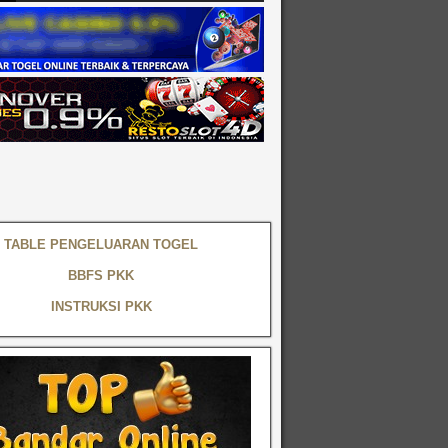
TABLE PENGELUARAN TOGEL
BBFS PKK
INSTRUKSI PKK